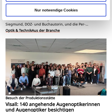
Myopie-Management: Aktionstag „Fit fürs
Sehen“ in Hannover
Nur notwendige Cookies
Mit der Auftaktveranstaltung „Fit fürs Sehen – sportlich
durchs Leben“ wollen Neyece auf Initiative von Sabine
Siegmund, DOZ- und Buchautorin, und die Per-
Mertesacker-Stiftung am 24. Februar im Künstlerhaus
Optik & Technik
Aus der Branche
Hannover die zunehmende Kurzsichtigkeit bei Kindern in
den Fokus rücken.
Besuch der Produktionsstätte
Visall: 140 angehende Augenoptikerinnen
und Augenoptiker besichtigen