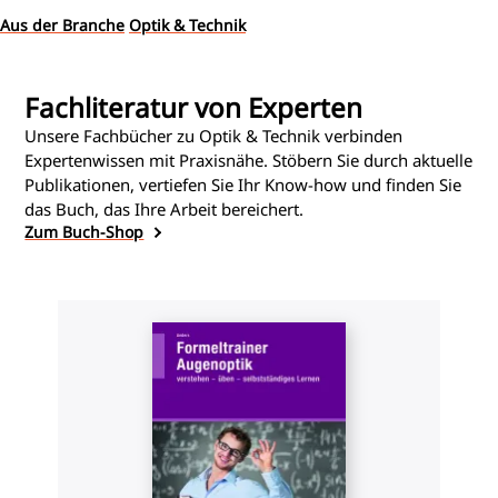
Triple Enhanced Design (TED)-Technologie soll die Kontrolle der
Aus der Branche
Optik & Technik
Myopieprogression weiter verbessern. Klinische Daten, die auf
der ARVO 2026 vorgestellt wurden, zeigen laut Unternehmen
vielversprechende Ergebnisse.
Fachliteratur von Experten
Unsere Fachbücher zu Optik & Technik verbinden
Expertenwissen mit Praxisnähe. Stöbern Sie durch aktuelle
Publikationen, vertiefen Sie Ihr Know-how und finden Sie
das Buch, das Ihre Arbeit bereichert.
Zum Buch-Shop