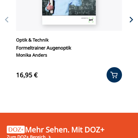
Optik & Technik
F
Formeltrainer Augenoptik
C
Monika Anders
W
16,95 €
7
Mehr Sehen. Mit DOZ+
Zum DOZ+ Bereich