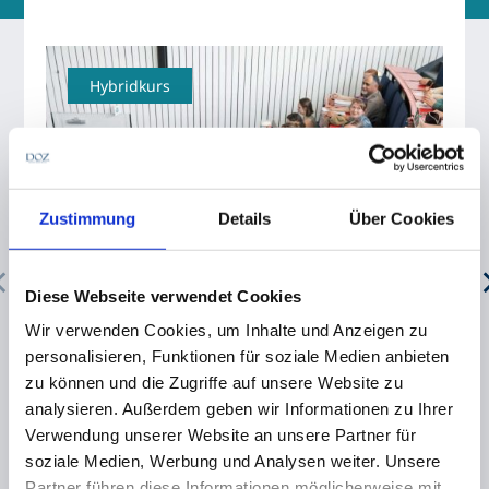
Hybridkurs
Zustimmung
Details
Über Cookies
Diese Webseite verwendet Cookies
10.08.2026 - 26.02.2027, Ganztägig
11.08 - 23.09.2026, Ganztägig
Wir verwenden Cookies, um Inhalte und Anzeigen zu
Meisterkurs Teile I+II Online/Lübeck
personalisieren, Funktionen für soziale Medien anbieten
Dozententeam der Akademie für Hörakustik
zu können und die Zugriffe auf unsere Website zu
analysieren. Außerdem geben wir Informationen zu Ihrer
Verwendung unserer Website an unsere Partner für
soziale Medien, Werbung und Analysen weiter. Unsere
8515,00€
2040,00€
Mehr Infos
Mehr Infos
Partner führen diese Informationen möglicherweise mit