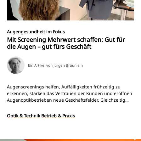
Augengesundheit im Fokus
Mit Screening Mehrwert schaffen: Gut für
die Augen – gut fürs Geschäft
Ein Artikel von Jürgen Bräunlein
Augenscreenings helfen, Auffälligkeiten frühzeitig zu
erkennen, stärken das Vertrauen der Kunden und eröffnen
Augenoptikbetrieben neue Geschäftsfelder. Gleichzeitig
erweitern sie die augenoptische Kompetenz. Wie das in der
Praxis gelingt, zeigen zwei Betriebe, die moderne
Optik & Technik
Betrieb & Praxis
Diagnostik und KI bereits erfolgreich in ihren Arbeitsalltag
integriert haben.