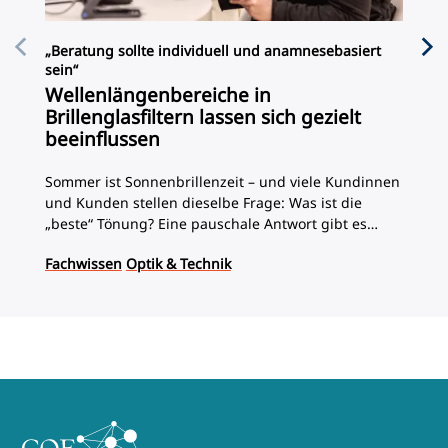
War
„Beratung sollte individuell und anamnesebasiert
will
sein“
Di
Wellenlängenbereiche in
Se
Brillenglasfiltern lassen sich gezielt
beeinflussen
Was
und
Sommer ist Sonnenbrillenzeit – und viele Kundinnen
DOZ
und Kunden stellen dieselbe Frage: Was ist die
beg
„beste“ Tönung? Eine pauschale Antwort gibt es
Aus
Aug
nicht. Worauf es bei der Wahl wirklich ankommt, wie
Pro
Fachwissen
Optik & Technik
Licht auf die Augen wirkt und wann welche
und
Tönungsfarben und -arten sinnvoll sind, darüber
Ver
haben wir mit Josefine Dolata gesprochen, Dozentin
jap
an der EAH Jena und Spezialistin für visuelle
Wirkungen von Licht und Beleuchtung.