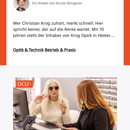
Ein Artikel von Nicole Bengeser
Wer Christian Krog zuhört, merkt schnell: Hier
spricht keiner, der auf die Rente wartet. Mit 70
Jahren steht der Inhaber von Krog Optik in Höxter
noch fast täglich im Geschäft. Krog absolviert
Fortbildungen und diskutiert begeistert über
Optik & Technik
Betrieb & Praxis
Optometrie. Dabei hätte alles auch ganz anders
kommen können: Vor einigen Jahren stand der
Familienbetrieb sogar kurz vor dem Verkauf.