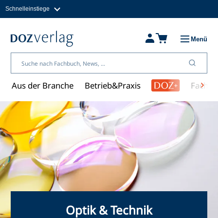
Schnelleinstiege
Direkt
zum
Magazine
Inhalt
Fachbücher & Shop
Menü
Jobs
Kleinanzeigen
Über uns
Aus der Branche
Betrieb&Praxis
Fachwi
Optik & Technik