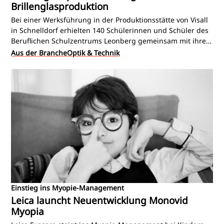
Brillenglasproduktion
Bei einer Werksführung in der Produktionsstätte von Visall
in Schnelldorf erhielten 140 Schülerinnen und Schüler des
Beruflichen Schulzentrums Leonberg gemeinsam mit ihren
Lehrkräften Einblicke in die Herstellung von Brillengläsern.
Aus der Branche
Optik & Technik
Das Team von Visall erläuterte dabei verschiedene
Arbeitsschritte und gab einen Überblick über den Ablauf
der Brillenglasproduktion.
Einstieg ins Myopie-Management
Leica launcht Neuentwicklung Monovid
Myopia