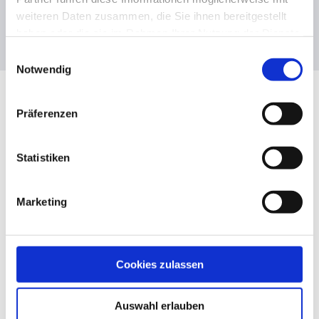
0,00€
Mehr Infos
weiteren Daten zusammen, die Sie ihnen bereitgestellt
haben oder die sie im Rahmen Ihrer Nutzung der Dienste
gesammelt haben.
Einwilligungsauswahl
Notwendig
Weitere Beiträge zu Optik &
Technik
Präferenzen
Statistiken
Marketing
Cookies zulassen
Kooperation von Neyece und Per-Mertesacker-Stiftung
Auswahl erlauben