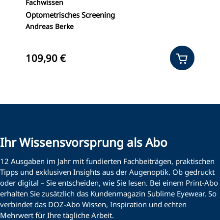
Fachwissen
F
Optometrisches Screening
I
Andreas Berke
M.
B
109,90 €
1
Ihr Wissensvorsprung als Abo
12 Ausgaben im Jahr mit fundierten Fachbeiträgen, praktischen
Tipps und exklusiven Insights aus der Augenoptik. Ob gedruckt
oder digital – Sie entscheiden, wie Sie lesen. Bei einem Print-Abo
erhalten Sie zusätzlich das Kundenmagazin Sublime Eyewear. So
verbindet das DOZ-Abo Wissen, Inspiration und echten
Mehrwert für Ihre tägliche Arbeit.