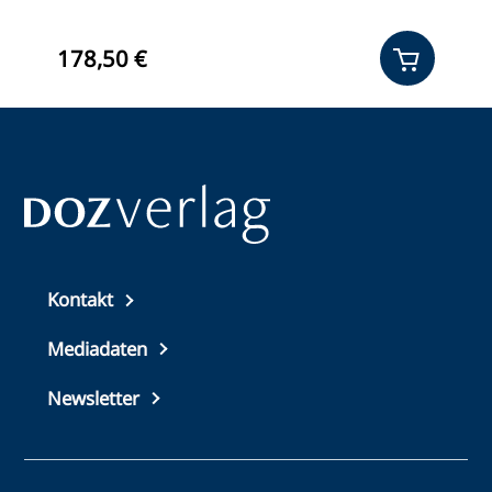
178,50 €
1
Top
Kontakt
footer
Mediadaten
Newsletter