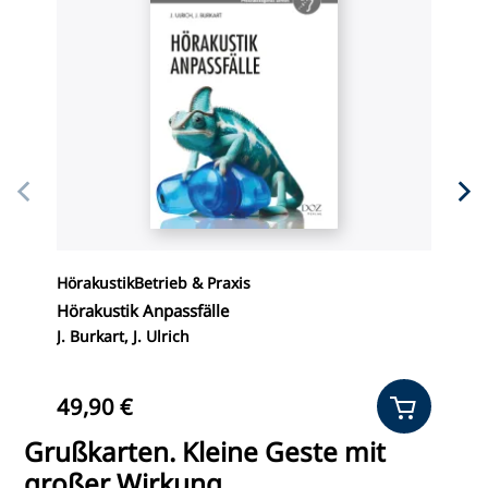
Hörakustik
Betrieb & Praxis
F
Hörakustik Anpassfälle
O
J. Burkart, J. Ulrich
A
49,90 €
1
Grußkarten. Kleine Geste mit
großer Wirkung.