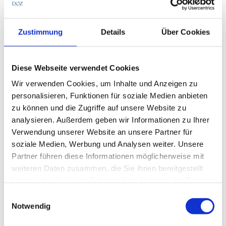
- Alle -
Betrieb & Praxis
Kontaktlinse
Fachwissen
Zustimmung
Details
Über Cookies
Diese Webseite verwendet Cookies
Wir verwenden Cookies, um Inhalte und Anzeigen zu
personalisieren, Funktionen für soziale Medien anbieten
zu können und die Zugriffe auf unsere Website zu
analysieren. Außerdem geben wir Informationen zu Ihrer
Verwendung unserer Website an unsere Partner für
soziale Medien, Werbung und Analysen weiter. Unsere
Partner führen diese Informationen möglicherweise mit
weiteren Daten zusammen, die Sie ihnen bereitgestellt
haben oder die sie im Rahmen Ihrer Nutzung der Dienste
gesammelt haben.
Einwilligungsauswahl
Notwendig
Optik & Technik
Fachwissen
H
Optik & Sehhilfen
S