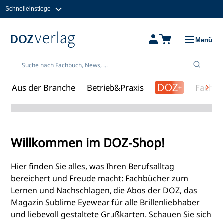
Schnelleinstiege
Direkt
zum
Magazine
Inhalt
Fachbücher & Shop
Menü
Jobs
Kleinanzeigen
Über uns
Aus der Branche
Betrieb&Praxis
Fachwi
Shopübersicht
Willkommen im DOZ-Shop!
Hier finden Sie alles, was Ihren Berufsalltag
bereichert und Freude macht: Fachbücher zum
Lernen und Nachschlagen, die Abos der DOZ, das
Magazin Sublime Eyewear für alle Brillenliebhaber
und liebevoll gestaltete Grußkarten. Schauen Sie sich