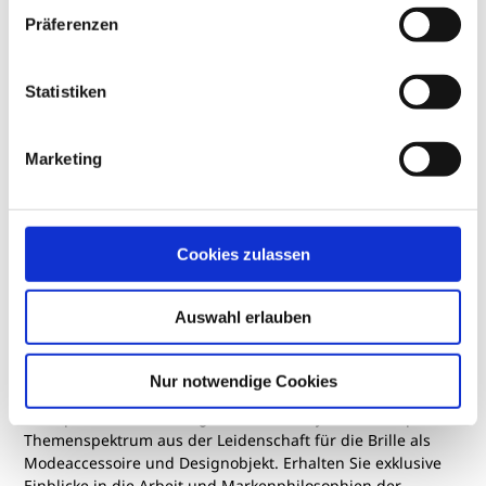
Nicole Albering
J.
Präferenzen
94,95 €
7
Statistiken
Marketing
Cookies zulassen
Auswahl erlauben
Das Magazin für Brillenliebhaber
Nur notwendige Cookies
Das Special-Interest-Magazin Sublime Eyewear schöpft sein
Themenspektrum aus der Leidenschaft für die Brille als
Modeaccessoire und Designobjekt. Erhalten Sie exklusive
Einblicke in die Arbeit und Markenphilosophien der