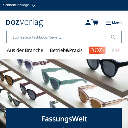
Schnelleinstiege
Direkt
zum
Magazine
Inhalt
Fachbücher & Shop
Menü
Jobs
Kleinanzeigen
Über uns
Aus der Branche
Betrieb&Praxis
Fachwi
FassungsWelt