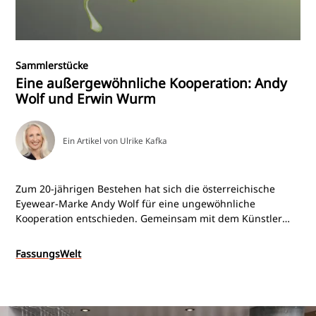
Sammlerstücke
Eine außergewöhnliche Kooperation: Andy
Wolf und Erwin Wurm
Ein Artikel von Ulrike Kafka
Zum 20-jährigen Bestehen hat sich die österreichische
Eyewear-Marke Andy Wolf für eine ungewöhnliche
Kooperation entschieden. Gemeinsam mit dem Künstler
Erwin Wurm entstand die auf 1.000 Exemplare limitierte
Sonnenbrille „OH NO“, die gestalterische und
FassungsWelt
handwerkliche Aspekte miteinander verbindet und
zugleich die Frage aufwirft, welche Rolle
Kunstkooperationen im Premiumsegment der Augenoptik
spielen können.