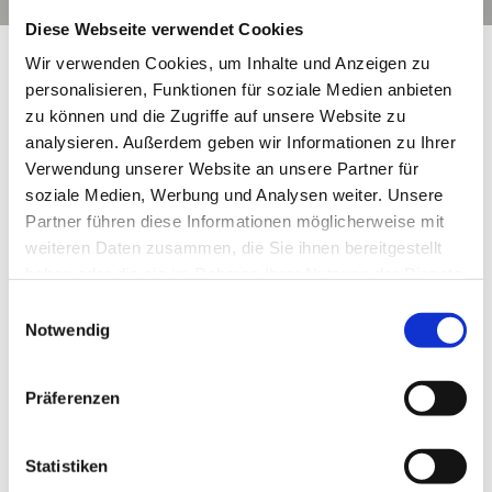
Diese Webseite verwendet Cookies
Wir verwenden Cookies, um Inhalte und Anzeigen zu
Weitere Beiträge aus der
personalisieren, Funktionen für soziale Medien anbieten
FassungsWelt
zu können und die Zugriffe auf unsere Website zu
analysieren. Außerdem geben wir Informationen zu Ihrer
Verwendung unserer Website an unsere Partner für
soziale Medien, Werbung und Analysen weiter. Unsere
Partner führen diese Informationen möglicherweise mit
weiteren Daten zusammen, die Sie ihnen bereitgestellt
haben oder die sie im Rahmen Ihrer Nutzung der Dienste
gesammelt haben.
Einwilligungsauswahl
Notwendig
Präferenzen
Offshore-Rennkampagne 2026–2028
Rudy Project wird Ausrüster des DMG Mori
Statistiken
Sailing Teams bis 2028