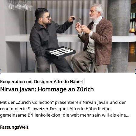
Kooperation mit Designer Alfredo Häberli
Nirvan Javan: Hommage an Zürich
Mit der „Zurich Collection“ präsentieren Nirvan Javan und der
renommierte Schweizer Designer Alfredo Häberli eine
gemeinsame Brillenkollektion, die weit mehr sein will als eine
weitere Serie 3D-gedruckter Fassungen. Entstanden zum
FassungsWelt
zehnjährigen Jubiläum der Marke Nirvan Javan, verbindet die
Kollektion Schweizer Designkultur, moderne