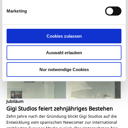
Rudy Project erweitert sein Engagement im internationalen
Marketing
Hochseesegeln: Der italienische Sportbrillenhersteller ist
neuer technischer Partner des japanischen DMG Mori
Sailing Teams und begleitet die Offshore-Kampagne bis
Aus der Branche
FassungsWelt
2028. Im Fokus der Zusammenarbeit stehen das Ocean
Race 2027 und die Vendée Globe 2028.
Cookies zulassen
Auswahl erlauben
Nur notwendige Cookies
Jubiläum
Gigi Studios feiert zehnjähriges Bestehen
Zehn Jahre nach der Gründung blickt Gigi Studios auf die
Entwicklung vom spanischen Newcomer zur international