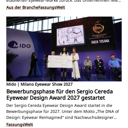
etablierten Eyewear-Marke zurück. Das Unternehmen feiert
sein Jubiläum mit einem Rückblick auf seine
Aus der Branche
FassungsWelt
Designgeschichte, den internationalen Ausbau und einem
klaren Bekenntnis zu Kreativität und Handwerkskunst.
Mido | Milano Eyewear Show 2027
Bewerbungsphase für den Sergio Cereda
Eyewear Design Award 2027 gestartet
Der Sergio Cereda Eyewear Design Award startet in die
Bewerbungsphase für 2027. Unter dem Motto „The DNA of
Design: Eyewear Reimagined“ sind Nachwuchsdesigner
weltweit eingeladen, erstmals komplette Brillenkollektionen
FassungsWelt