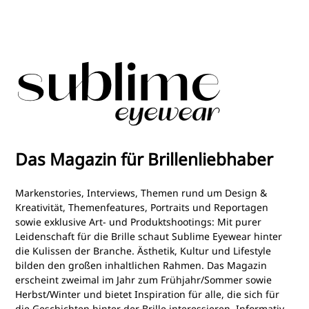
Fertigungstechnologien und einen klaren Blick auf die Zukunft
des Brillendesigns. Für Augenoptikerinnen und Augenoptiker
eröffnet sie zugleich neue Möglichkeiten, designaffine Kunden
anzusprechen und die Geschichte hinter einer Fassung aktiv in
die Beratung einzubinden.
Das Magazin für Brillenliebhaber
Markenstories, Interviews, Themen rund um Design &
Kreativität, Themenfeatures, Portraits und Reportagen
sowie exklusive Art- und Produktshootings: Mit purer
Leidenschaft für die Brille schaut Sublime Eyewear hinter
die Kulissen der Branche. Ästhetik, Kultur und Lifestyle
bilden den großen inhaltlichen Rahmen. Das Magazin
erscheint zweimal im Jahr zum Frühjahr/Sommer sowie
Herbst/Winter und bietet Inspiration für alle, die sich für
die Geschichten hinter der Brille interessieren. Informativ.