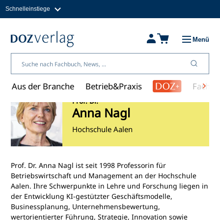
Schnelleinstiege
Direkt
zum
Magazine
Inhalt
Fachbücher & Shop
Menü
Jobs
Kleinanzeigen
Über uns
Aus der Branche
Betrieb&Praxis
Fachwi
Prof. Dr.
Anna Nagl
Hochschule Aalen
Prof. Dr. Anna Nagl ist seit 1998 Professorin für
Betriebswirtschaft und Management an der Hochschule
Aalen. Ihre Schwerpunkte in Lehre und Forschung liegen in
der Entwicklung KI-gestützter Geschäftsmodelle,
Businessplanung, Unternehmensbewertung,
wertorientierter Führung, Strategie, Innovation sowie