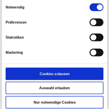
gesammelt haben.
Einwilligungsauswahl
Notwendig
Betrieb & Praxis
Mehrverkauf/Cross-Selling: der Schlüssel zu mehr Erfolg
Präferenzen
Cornelia Conrad, Anna Nagl
29,90 €
Statistiken
Marketing
Cookies zulassen
Auswahl erlauben
Nur notwendige Cookies