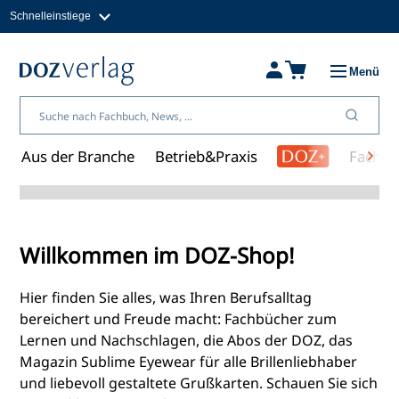
Schnelleinstiege
Direkt
zum
Magazine
Inhalt
Fachbücher & Shop
Menü
Jobs
Kleinanzeigen
Über uns
Aus der Branche
Betrieb&Praxis
Fachwi
Shopübersicht
Willkommen im DOZ-Shop!
Hier finden Sie alles, was Ihren Berufsalltag
bereichert und Freude macht: Fachbücher zum
Lernen und Nachschlagen, die Abos der DOZ, das
Magazin Sublime Eyewear für alle Brillenliebhaber
und liebevoll gestaltete Grußkarten. Schauen Sie sich