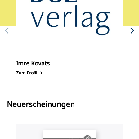
Imre Kovats
P
Zum Profil
Z
Neuerscheinungen