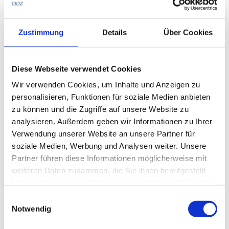
- Alle -
Betrieb & Praxis
Kontaktlinse
Fachwissen
Zustimmung
Details
Über Cookies
Diese Webseite verwendet Cookies
Wir verwenden Cookies, um Inhalte und Anzeigen zu
personalisieren, Funktionen für soziale Medien anbieten
zu können und die Zugriffe auf unsere Website zu
analysieren. Außerdem geben wir Informationen zu Ihrer
Verwendung unserer Website an unsere Partner für
soziale Medien, Werbung und Analysen weiter. Unsere
Partner führen diese Informationen möglicherweise mit
weiteren Daten zusammen, die Sie ihnen bereitgestellt
haben oder die sie im Rahmen Ihrer Nutzung der Dienste
gesammelt haben.
Einwilligungsauswahl
Notwendig
Optik & Technik
Fachwissen
H
Optik & Sehhilfen
S