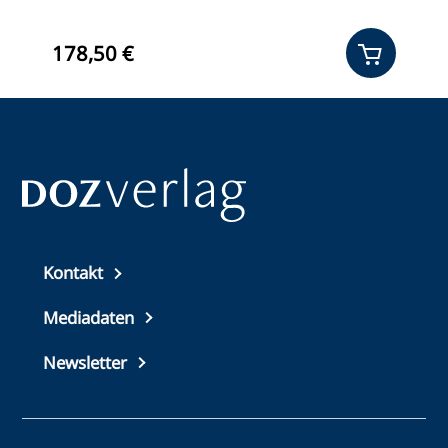
178,50 €
1
Top
Kontakt
footer
Mediadaten
Newsletter