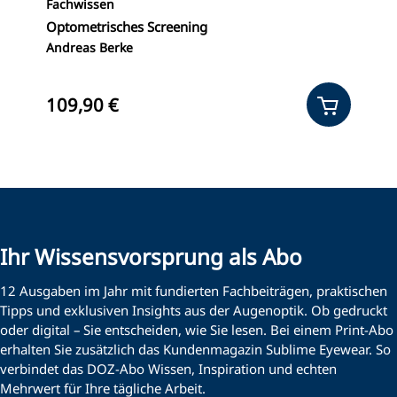
Fachwissen
F
Optometrisches Screening
I
Andreas Berke
M.
B
109,90 €
1
Ihr Wissensvorsprung als Abo
12 Ausgaben im Jahr mit fundierten Fachbeiträgen, praktischen
Tipps und exklusiven Insights aus der Augenoptik. Ob gedruckt
oder digital – Sie entscheiden, wie Sie lesen. Bei einem Print-Abo
erhalten Sie zusätzlich das Kundenmagazin Sublime Eyewear. So
verbindet das DOZ-Abo Wissen, Inspiration und echten
Mehrwert für Ihre tägliche Arbeit.