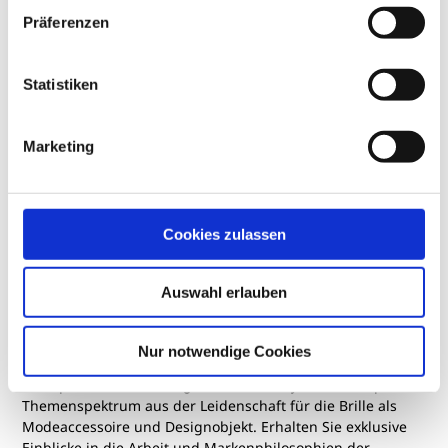
Nicole Albering
J.
Präferenzen
94,95 €
7
Statistiken
Marketing
Cookies zulassen
Auswahl erlauben
Das Magazin für Brillenliebhaber
Nur notwendige Cookies
Das Special-Interest-Magazin Sublime Eyewear schöpft sein
Themenspektrum aus der Leidenschaft für die Brille als
Modeaccessoire und Designobjekt. Erhalten Sie exklusive
Einblicke in die Arbeit und Markenphilosophien der