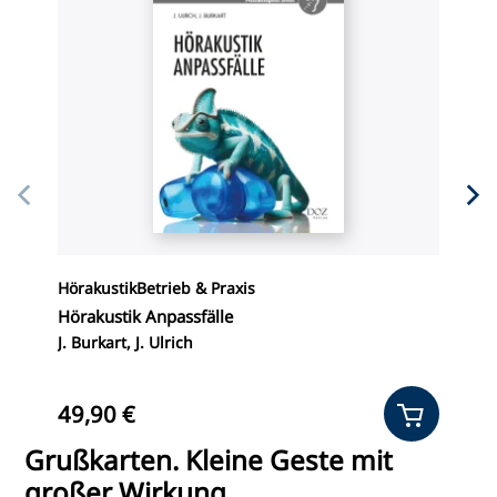
Hörakustik
Betrieb & Praxis
F
Hörakustik Anpassfälle
O
J. Burkart, J. Ulrich
A
49,90 €
1
Grußkarten. Kleine Geste mit
großer Wirkung.