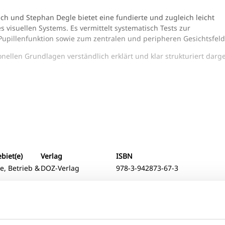
ich und Stephan Degle bietet eine fundierte und zugleich leicht
visuellen Systems. Es vermittelt systematisch Tests zur
upillenfunktion sowie zum zentralen und peripheren Gesichtsfeld
nellen Grundlagen verständlich erklärt und klar strukturiert darges
und Grafiken unterstützen die sichere Durchführung, Beurteilung 
metrist:innen in der Praxis sowie an Studierende der Augenoptik 
sundheitsfachberufe, die Funktionsprüfungen des visuellen System
n Netzwerk zusammenarbeiten.
iet(e)
Verlag
ISBN
e, Betrieb &
DOZ-Verlag
978-3-942873-67-3