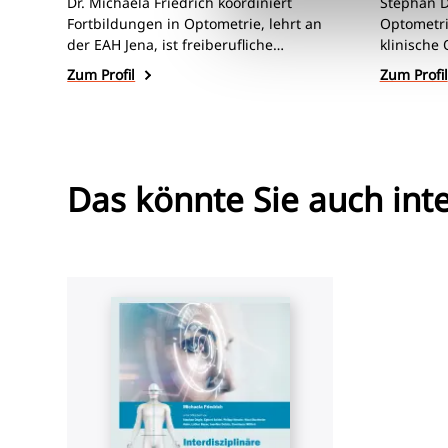
Dr. Michaela Friedrich koordiniert
Stephan De
Fortbildungen in Optometrie, lehrt an
Optometri
der EAH Jena, ist freiberufliche
klinische 
Optometristin, Autorin und Referentin
Binokula
Zum Profil
Zum Profil
mit Schwerpunkt auf Kinderoptometrie
Zudem ist 
und interprofessioneller
Kursleiter
Gesundheitsvorsorge.
Optometris
Das könnte Sie auch int