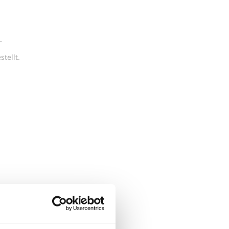
.
tellt.
und
und
s als