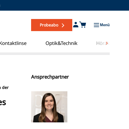
s
Probeabo
Menü
Kontaktlinse
Optik&Technik
Hörakustik
Grußkarten
Ansprechpartner
n der
es
Zum COE Campus