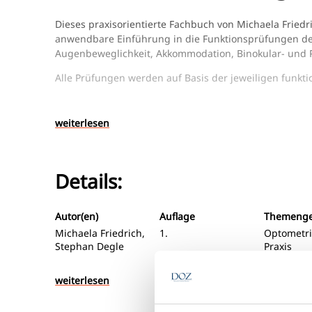
Dieses praxisorientierte Fachbuch von Michaela Friedr
anwendbare Einführung in die Funktionsprüfungen des 
Augenbeweglichkeit, Akkommodation, Binokular- und P
Alle Prüfungen werden auf Basis der jeweiligen funktio
Detaillierte Beschreibungen, übersichtliche Tabellen 
Dokumentation im Praxisalltag.
weiterlesen
Das Buch richtet sich an Augenoptiker:innen und Opto
Optometrie. Darüber hinaus eignet es sich für alle Ge
Eingangstests nutzen und in einem interdisziplinäre
Details:
Autor(en)
Auflage
Themengeb
Michaela Friedrich,
1.
Optometri
Stephan Degle
Praxis
weiterlesen