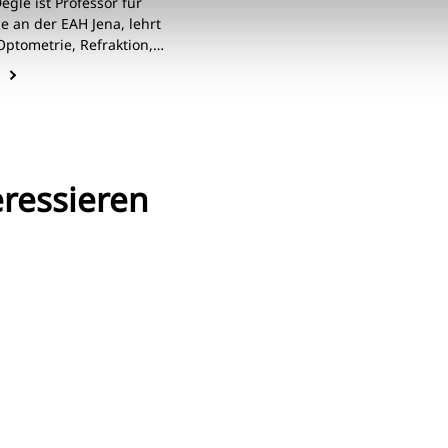
gle ist Professor für
e an der EAH Jena, lehrt
Optometrie, Refraktion,
rprüfung und Management.
er als Studienberater,
 und praktizierender
t tätig.
eressieren