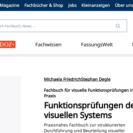
Magazine
Fachbücher & Shop
Jobs
Kleinanzeigen
Über un
Fachwissen
FassungsWelt
ht
Abos
Fachbücher
Sublime Eyewear
Michaela Friedrich
Stephan Degle
Fachbuch für visuelle Funktionsprüfungen i
Praxis
Funktionsprüfungen d
visuellen Systems
Praxisnahes Fachbuch zur strukturierten
Durchführung und Beurteilung visueller