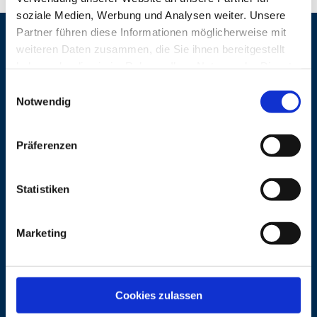
soziale Medien, Werbung und Analysen weiter. Unsere
Partner führen diese Informationen möglicherweise mit
weiteren Daten zusammen, die Sie ihnen bereitgestellt
haben oder die sie im Rahmen Ihrer Nutzung der Dienste
gesammelt haben.
Einwilligungsauswahl
Notwendig
Top
Kontakt
Präferenzen
footer
Mediadaten
Statistiken
Newsletter
Marketing
Bottom
AGB
Footer
Cookies zulassen
Cookies