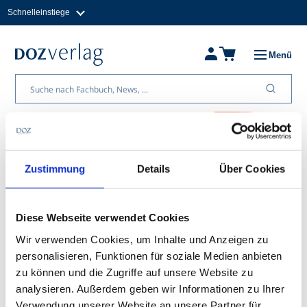
Schnelleinstiege
Direkt
zum
Magazine
Inhalt
Fachbücher & Shop
Menü
Jobs
Kleinanzeigen
Über uns
Aus der Branche
Betrieb&Praxis
Fachwi
MMSc
Birgit Wahl
Zustimmung
Details
Über Cookies
Universitätsklinikum Heidelberg
Diese Webseite verwendet Cookies
Birgit Wahl ist leitende Lehrorthoptistin in der Sektion
Wir verwenden Cookies, um Inhalte und Anzeigen zu
Schielbehandlung und Neuroophthalmologie am
personalisieren, Funktionen für soziale Medien anbieten
Universitätsklinikum Heidelberg.
zu können und die Zugriffe auf unsere Website zu
analysieren. Außerdem geben wir Informationen zu Ihrer
Verwendung unserer Website an unsere Partner für