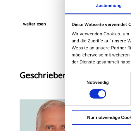
Nachtblindheit bei Erkrankungen des DarmesVerä
Augenopti
Zustimmung
Optometr
Darüber hinaus gewährt das Auge aufgrund von V
Kreislauf-Systems oder der Nieren. Erkrankungen
frühen Stadium der Erkrankungen charakteristische
weiterlesen
Diese Webseite verwendet 
Krankheiten geeignet machen. Jeder dritte Fall ei
Wir verwenden Cookies, um I
Hilfreich für:
und die Zugriffe auf unsere 
Augenoptikermeisterinnen
Website an unsere Partner fü
staatlich geprüfte Augenoptiker
möglicherweise mit weiteren
der Dienste gesammelt habe
Optometristinnen
Bachelor-Absolventen
Geschrieben von
Einwilligungsauswahl
Notwendig
Andrea
Dr. rer. nat.
Nur notwendige Cook
Andreas Ber
engagierter 