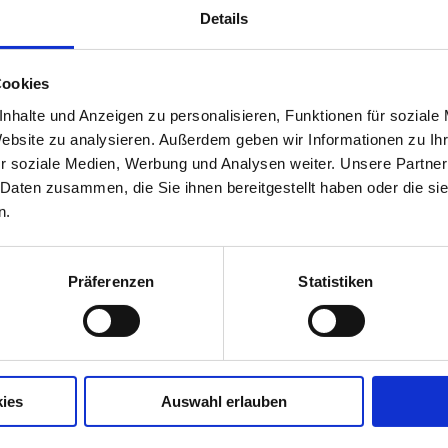
nderungen der visuellen Wahrnehmung bei Erkrankungen der Leb
k,
Details
ie
eränderungen der Blutgefäße Einblicke in Erkrankungen des Herz
 wie Morbus Wilson oder Morbus Fabry zeigen schon in einem seh
 Auffälligkeit der Augen, die diese für eine Frühdiagnose der
Cookies
nes Schlaganfalls kündigt sich durch Sehstörungen an.
nhalte und Anzeigen zu personalisieren, Funktionen für soziale
Website zu analysieren. Außerdem geben wir Informationen zu I
r soziale Medien, Werbung und Analysen weiter. Unsere Partner
 Daten zusammen, die Sie ihnen bereitgestellt haben oder die s
n.
Präferenzen
Statistiken
s Berke
ies
Auswahl erlauben
ke war langjähriger Direktor der HFAK,
Dozent und ist ein international vernetzter