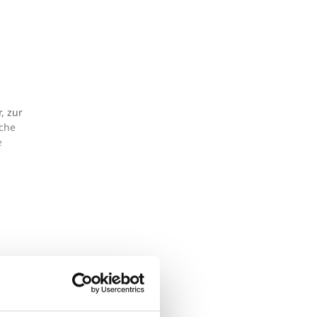
, zur
sche
e
e es
ter