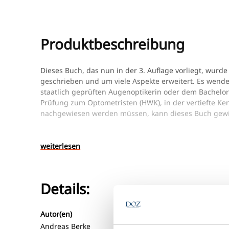
Produktbeschreibung
Dieses Buch, das nun in der 3. Auflage vorliegt, wurd
geschrieben und um viele Aspekte erweitert. Es wendet
staatlich geprüften Augenoptikerin oder dem Bachelor
Prüfung zum Optometristen (HWK), in der vertiefte K
nachgewiesen werden müssen, kann dieses Buch gew
Alle Organe eines Organismus bilden zusammen ein Ne
kommunizieren. Über Blut- und Nervenbahnen kommun
weiterlesen
viele Krankheiten zeigen, über diese Kommunikation
anderem beeinflusst werden durch:
Schwankungen der Fernpunktrefraktion beim Diab
Details:
Störungen des Binokularsehens bei Erkrankungen
Trockenes Auge bei Rheuma oder Störungen der S
Autor(en)
Auflage
Themengeb
Kontaktlinsenunverträglichkeiten bei Allergien
Andreas Berke
3.
Augenheil