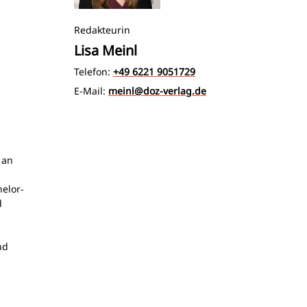
Redakteurin
Lisa Meinl
Telefon:
+49 6221 9051729
E-Mail:
meinl@doz-verlag.de
 an
elor-
d
nd