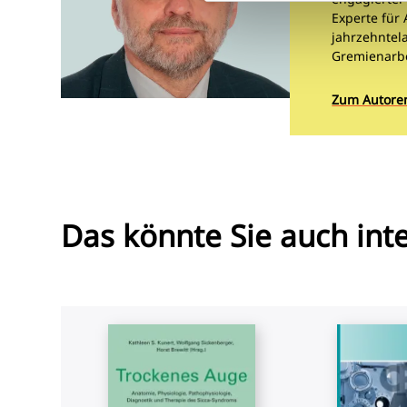
Experte für
jahrzehntela
Gremienarbe
Zum Autoren
Das könnte Sie auch int