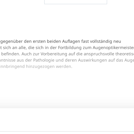
e gegenüber den ersten beiden Auflagen fast vollständig neu
 sich an alle, die sich in der Fortbildung zum Augenoptikermeister
 befinden. Auch zur Vorbereitung auf die anspruchsvolle theoreti
enntnisse aus der Pathologie und deren Auswirkungen auf das Aug
innbringend hinzugezogen werden.
tzwerk, das nur funktionieren kann, wenn diese miteinander
iziert das Auge mit dem Organismus, wobei dieser wiederum, wi
sbahnen auch auf das Auge zurückwirken kann. Das Sehen kann un
etes
 des Nervensystems oder der Ohren
childdrüse
iet(e)
Verlag
ISBN
kunde,
DOZ-Verlag
978-3-942873-41-3