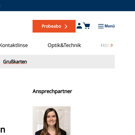
s
Probeabo
Menü
Kontaktlinse
Optik&Technik
Hörakustik
Grußkarten
Ansprechpartner
en
Zum COE Campus