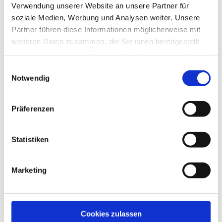
Verwendung unserer Website an unsere Partner für
8.10 Sehverhalten und visuelle Störungen im
Zusammenhang mit Kieferstörungen (Ablauf in der
soziale Medien, Werbung und Analysen weiter. Unsere
zahnärztlichen/ kieferorthopädischen Praxis angepasst)
Partner führen diese Informationen möglicherweise mit
Neu
weiteren Daten zusammen, die Sie ihnen bereitgestellt
Geschrieben von
6.4 Funktionsstörungen und Funktionskrankheiten sowie
haben oder die sie im Rahmen Ihrer Nutzung der Dienste
Partizipationsstörungen
gesammelt haben.
Einwilligungsauswahl
Notwendig
Präferenzen
Statistiken
Marketing
Cookies zulassen