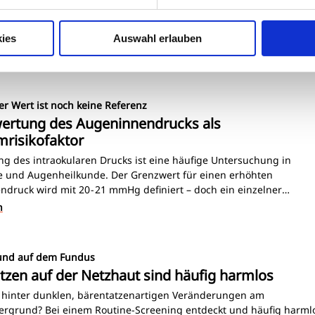
cken – und plötzlich erscheinen dort Formen, Gegenstände oder so
 Das Charles-Bonnet-Syndrom ist vielen Betroffenen unbekannt un
t selten für Verunsicherung. Anhand des Falls einer Patientin mit
ies
Auswahl erlauben
ia pigmentosa beleuchtet dieser Beitrag, wie visuelle Trugbilder tr
n
usstseins entstehen können, welche Ursachen dahinterstecken u
lärung für Patienten so wichtig ist.
ter Wert ist noch keine Referenz
ertung des Augeninnendrucks als
risikofaktor
g des intraokularen Drucks ist eine häufige Untersuchung in
e und Augenheilkunde. Der Grenzwert für einen erhöhten
druck wird mit 20 - 21 mmHg definiert – doch ein einzelner
rt reicht für die Einordnung nicht aus. Während manche Augen tr
n
Werte Schäden zeigen, bleiben andere trotz erhöhter Messungen
llbeispiele aus der augenärztlichen Praxis zeigen, warum Druckwert
linischen Kontext bewertet werden müssen.
fund auf dem Fundus
tzen auf der Netzhaut sind häufig harmlos
 hinter dunklen, bärentatzenartigen Veränderungen am
rgrund? Bei einem Routine-Screening entdeckt und häufig harml