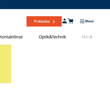
s
Probeabo
Menü
Kontaktlinse
Optik&Technik
Hörakustik
Zum COE Campus