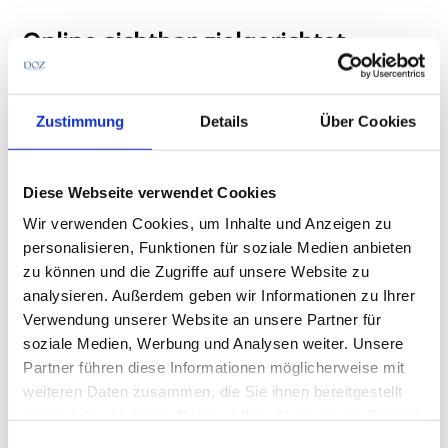
Online sichtbar, zielgerichtet
präsent
Damit Verbraucher auf die Innungsbetriebe in der
Zustimmung
Details
Über Cookies
Optikersuche aufmerksam werden, setzt der ZVA
auch 2026 auf zielgerichtete Online-Maßnahmen. Auf
Verbandsebene werden daher
bundesweite Online-
Diese Webseite verwendet Cookies
Advertising-Maßnahmen
initiiert. Die Anzeigen
Wir verwenden Cookies, um Inhalte und Anzeigen zu
werden über mehrere Wochen zielgruppengenau
personalisieren, Funktionen für soziale Medien anbieten
ausgespielt und führen bei Klick auf die Kampagnen-
zu können und die Zugriffe auf unsere Website zu
Website innungsoptiker.de mit der dort überall
analysieren. Außerdem geben wir Informationen zu Ihrer
präsenten Optikersuche.
Verwendung unserer Website an unsere Partner für
soziale Medien, Werbung und Analysen weiter. Unsere
Ab Herbst werden „Ihre Innungsoptiker“ zudem auf
Partner führen diese Informationen möglicherweise mit
Deutschlands
reichweitenstärkster Lernplattform
weiteren Daten zusammen, die Sie ihnen bereitgestellt
Studyflix
insbesondere die Aufmerksamkeit von
haben oder die sie im Rahmen Ihrer Nutzung der Dienste
Schülern wecken. Ergänzend sind auf Studyflix
gesammelt haben.
Einwilligungsauswahl