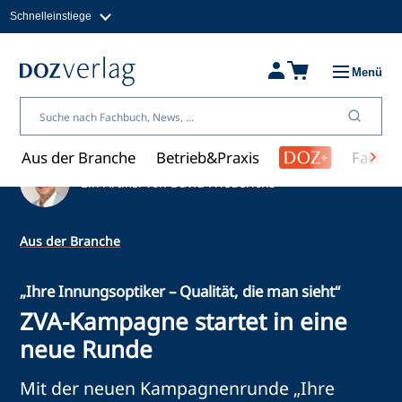
Schnelleinstiege
Direkt
zum
Magazine
Inhalt
Fachbücher & Shop
Menü
Jobs
Kleinanzeigen
Über uns
Aus der Branche
Betrieb&Praxis
Fachwi
Ein Artikel von David Friederichs
Aus der Branche
„Ihre Innungsoptiker – Qualität, die man sieht“
ZVA-Kampagne startet in eine
neue Runde
Mit der neuen Kampagnenrunde „Ihre