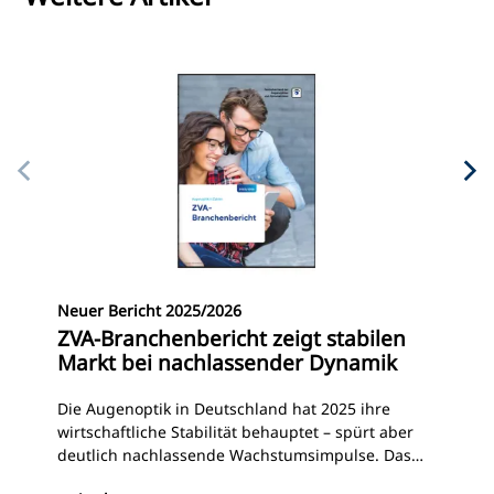
Ve
Neuer Bericht 2025/2026
Ch
ZVA-Branchenbericht zeigt stabilen
Eh
Markt bei nachlassender Dynamik
Bei
Die Augenoptik in Deutschland hat 2025 ihre
Zen
wirtschaftliche Stabilität behauptet – spürt aber
Opt
deutlich nachlassende Wachstumsimpulse. Das
der
geht aus dem aktuellen Branchenbericht des