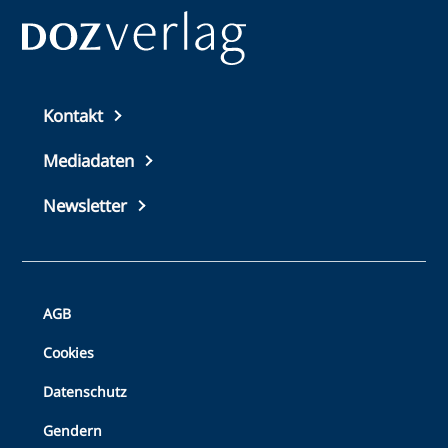
Top
Kontakt
footer
Mediadaten
Newsletter
Bottom
AGB
Footer
Cookies
Datenschutz
Gendern