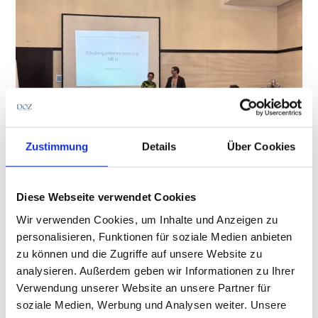
Zustimmung
Details
Über Cookies
Fachkongress am Wörthersee
Österreichischer Tag der Optometrie rückt
Diese Webseite verwendet Cookies
Kontaktlinsen und trockene Augen in den
Fokus
Wir verwenden Cookies, um Inhalte und Anzeigen zu
Wie lassen sich trockene Augen heute besser managen?
personalisieren, Funktionen für soziale Medien anbieten
Welche neuen Erkenntnisse gibt es in der
zu können und die Zugriffe auf unsere Website zu
Kontaktlinsenanpassung und welche Rolle spielen
analysieren. Außerdem geben wir Informationen zu Ihrer
moderne Versorgungskonzepte? Antworten darauf will der
Aus der Branche
Verwendung unserer Website an unsere Partner für
Österreichische Tag der Optometrie am 16. und 17.
soziale Medien, Werbung und Analysen weiter. Unsere
Oktober im Parkhotel Pörtschach am Wörthersee geben.