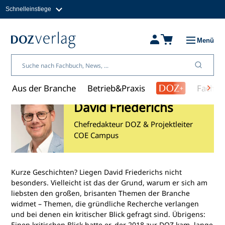
Schnelleinstiege
Direkt
zum
Magazine
Inhalt
Fachbücher & Shop
Menü
Jobs
Kleinanzeigen
Über uns
Aus der Branche
Betrieb&Praxis
Fachwi
David Friederichs
Chefredakteur DOZ & Projektleiter
COE Campus
Kurze Geschichten? Liegen David Friederichs nicht
besonders. Vielleicht ist das der Grund, warum er sich am
liebsten den großen, brisanten Themen der Branche
widmet – Themen, die gründliche Recherche verlangen
und bei denen ein kritischer Blick gefragt sind. Übrigens:
Einen kritischen Blick hatte er, der 2018 zur DOZ kam, lange