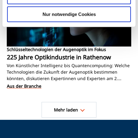
Nur notwendige Cookies
Schlüsseltechnologien der Augenoptik im Fokus
225 Jahre Optikindustrie in Rathenow
Von Künstlicher Intelligenz bis Quantencomputing: Welche
Technologien die Zukunft der Augenoptik bestimmen
könnten, diskutieren Expertinnen und Experten am 2.
September in Rathenow. Die Fachtagung ist Teil des
Aus der Branche
Jubiläumsprogramms zum 225-jährigen Bestehen der
Optikindustrie am Standort..
Seitennummerierung
Mehr laden