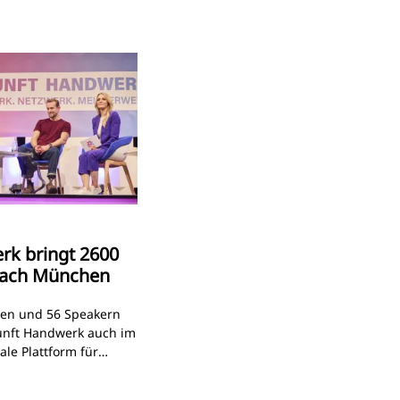
rk bringt 2600
nach München
den und 56 Speakern
unft Handwerk auch im
ale Plattform für
ftsthemen im
trägen und Panels