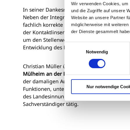
Wir verwenden Cookies, um I
In seiner Dankesrede betonte Müller die B
und die Zugriffe auf unsere 
Neben der Integration der klinischen Optom
Website an unsere Partner fü
fachlich korrekte Arbeit im Betrieb ein zent
möglicherweise mit weiteren
der Kontaktlinsenanpassung. Zugleich erinn
der Dienste gesammelt habe
um den Stellenwert der Meisterqualifikation
Einwilligungsauswahl
Entwicklung des Berufsstandes hervor.
Notwendig
Christian Müller übernahm 1986 gemeinsam 
Mülheim an der Ruhr
. Sein ehrenamtliches
der damaligen Augenoptikerinnung Essen. 
Nur notwendige Cook
Funktionen, unter anderem als Obermeister
des Landesinnungsverbandes Nordrhein. Bis he
Sachverständiger tätig.