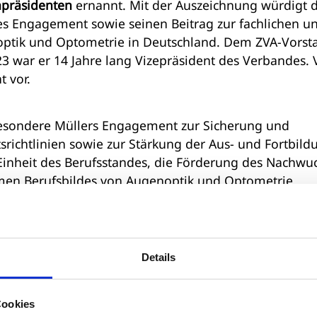
präsidenten
ernannt. Mit der Auszeichnung würdigt 
es Engagement sowie seinen Beitrag zur fachlichen u
optik und Optometrie in Deutschland. Dem ZVA-Vorst
23 war er 14 Jahre lang Vizepräsident des Verbandes.
t vor.
sbesondere Müllers Engagement zur Sicherung und
srichtlinien sowie zur Stärkung der Aus- und Fortbild
 Einheit des Berufsstandes, die Förderung des Nachwu
men Berufsbildes von Augenoptik und Optometrie
r Ebene aktiv gewesen und habe die Interessen der
mien vertreten. Sein Handeln habe dazu beigetragen,
tional sichtbar zu machen. Mit Blick auf das neu formi
ch. Der Verband sei, so sein Fazit, in sicheren Händen
Details
Cookies