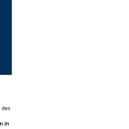
 des
e
n in