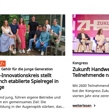
Kongress
Zukunft Handwe
 Gehör für die junge Generation
Teilnehmende 
-Innovationskreis stellt
ch etablierte Spielregel in
Mit 2600 Teilnehmen
ge
bot der Kongress Zuk
vierten Jahr eine zentr
ind jung, führen eigene Betriebe und
Austausch und Zukun
n ein gemeinsames Ziel: Die
weiterlesen
Handwerk. Neben Vor
ildung in der Augenoptik stärken, das