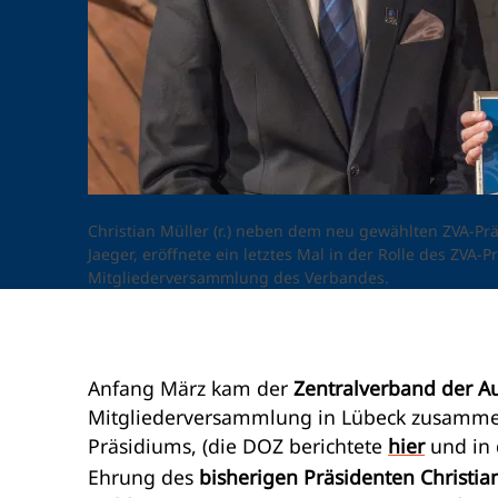
Christian Müller (r.) neben dem neu gewählten ZVA-Pr
Jaeger, eröffnete ein letztes Mal in der Rolle des ZVA-
Mitgliederversammlung des Verbandes.
Anfang März kam der
Zentralverband der A
Mitgliederversammlung in Lübeck zusamm
Präsidiums, (die DOZ berichtete
hier
und in 
Ehrung des
bisherigen Präsidenten Christia