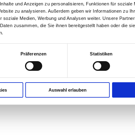
nhalte und Anzeigen zu personalisieren, Funktionen für soziale
edeutung einer ausgewogenen Entwicklung des Berufs
Website zu analysieren. Außerdem geben wir Informationen zu I
etrie sei ihm stets auch die handwerklich saubere un
r soziale Medien, Werbung und Analysen weiter. Unsere Partner
rales Anliegen gewesen, sowohl in der Brillen- als auch
 Daten zusammen, die Sie ihnen bereitgestellt haben oder die s
erte er an berufspolitische Auseinandersetzungen, et
n.
, und hob die Bedeutung von Arbeitsrichtlinien für di
Präferenzen
Statistiken
mit seiner Frau Birgit den Betrieb
Saarner Optik in
 Engagement begann 1988 mit der Wahl in den Vorst
In den folgenden Jahren übernahm er verschiedene
ies
Auswahl erlauben
 der Augenoptikerinnung Rhein-Ruhr und als Vorsitz
ute ist er als öffentlich bestellter und vereidigter