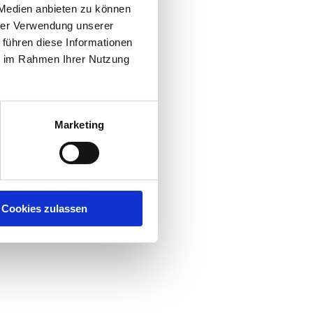
 Medien anbieten zu können
.
hrer Verwendung unserer
d
 führen diese Informationen
 in
ie im Rahmen Ihrer Nutzung
wa
e
Marketing
and
Cookies zulassen
ender