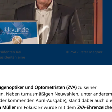
äsidenten Kai
© ZVA / Peter Magner
Präsidenten eine
ugenoptiker und Optometristen (ZVA)
zu seiner
en. Neben turnusmäßigen Neuwahlen, unter anderem
der kommenden April-Ausgabe), stand dabei auch di
n Müller
im Fokus: Er wurde mit dem
ZVA-Ehrenzeiche