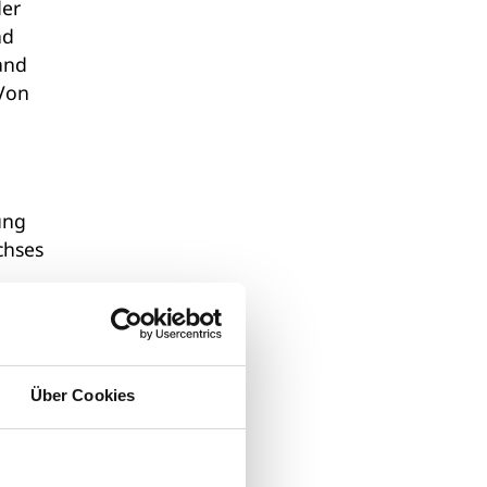
der
nd
and
 Von
ung
chses
 die
erte
.
Über Cookies