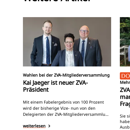
Wahlen bei der ZVA-Mitgliederversammlung
Kai Jaeger ist neuer ZVA-
Mehr
Präsident
ZVA
man
Mit einem Fabelergebnis von 100 Prozent
Fra
wird der bisherige Vize- nun von den
Delegierten der ZVA-Mitgliederversammlung
Sie s
am vergangenen Wochenende zum neuen
habe
weiterlesen
Präsidenten gewählt. Armin Ameloh wird als
Ausb