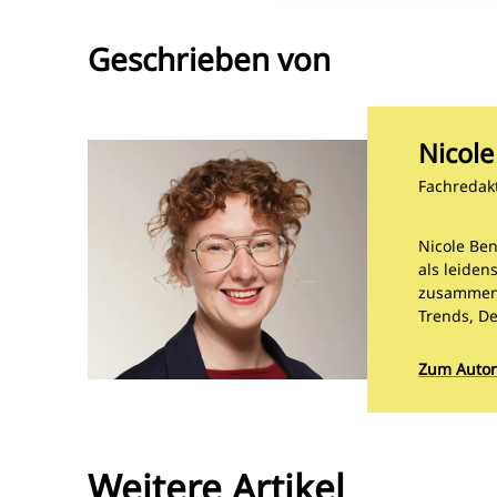
Geschrieben von
Nicol
Fachredak
Nicole Be
als leiden
zusammen.
Trends, D
Zum Autor
Weitere Artikel