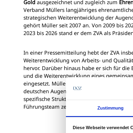
Gold
ausgezeichnet und zugleich zum
Ehren
Verband Müllers langjähriges ehrenamtlich
strategischen Weiterentwicklung der Augen
gehört Müller seit 2007 an. Von 2009 bis 20
2023 bis 2026 stand er dem ZVA als Präsiden
In einer Pressemitteilung hebt der ZVA in
Weiterentwicklung von Arbeits- und Qualität
hervor. Darüber hinaus habe er sich für die
und die Weiterentwicklung eines gemeinsa
eingesetzt. Müller sei auch auf europäische
deutschen Augenoptik in verschiedenen Gre
spezifische Struktur des Berufs auch interna
Führungsteam zeigte sich Müller zuversichtli
Zustimmung
Diese Webseite verwendet 