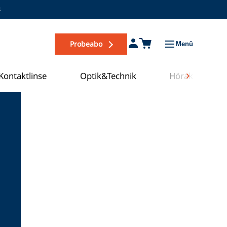
s
Probeabo
Menü
Kontaktlinse
Optik&Technik
Hörakustik
Zum COE Campus