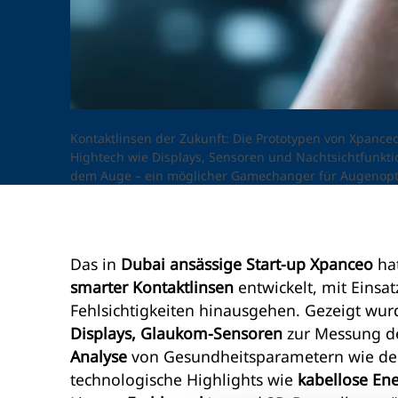
Kontaktlinsen der Zukunft: Die Prototypen von Xpance
Hightech wie Displays, Sensoren und Nachtsichtfunkti
dem Auge – ein möglicher Gamechanger für Augenopt
Das in
Dubai ansässige Start-up Xpanceo
hat
smarter Kontaktlinsen
entwickelt, mit Einsa
Fehlsichtigkeiten hinausgehen. Gezeigt wu
Displays, Glaukom-Sensoren
zur Messung d
Analyse
von Gesundheitsparametern
wie d
technologische Highlights wie
kabellose En