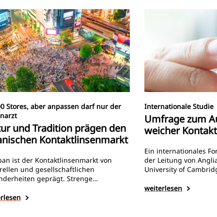
0 Stores, aber anpassen darf nur der
Internationale Studie
narzt
Umfrage zum Au
tur und Tradition prägen den
weicher Kontakt
anischen Kontaktlinsenmarkt
Ein internationales F
pan ist der Kontaktlinsenmarkt von
der Leitung von Angli
rellen und gesellschaftlichen
University of Cambrid
nderheiten geprägt. Strenge
globalen Studie herau
ervorschriften, spezialisierte
Kontaktlinsenträgern
weiterlesen
geschäfte und Abo-Services sorgen für
weicher Kontaktlinsen
erlesen
 einzigartige Marktdynamik. Da
nheitsideale und Komfort im Land der