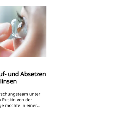
f- und Absetzen
linsen
orschungsteam unter
a Ruskin von der
ge möchte in einer
sfinden, wie
 das Auf- und Absetzen
 beigebracht wird.