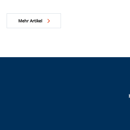
ehenden Sonne eine entscheidende
 spielen, werden Kontaktlinsen als
ische Sehhilfen immer beliebter. Der
Mehr Artikel
 zeigt, wie eng Gesundheit, Technik
ultur miteinander verknüpft sind.