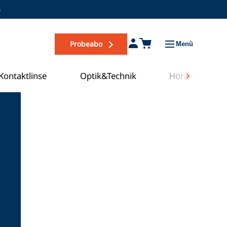
s
Probeabo
Menü
Kontaktlinse
Optik&Technik
Hörakustik
Zum COE Campus