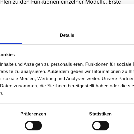
hlen zu den Funktionen einzelner Modelle. Erste
t – ein klinisch testbares Modell soll laut Unterneh
Details
chen Unternehmer Roman Axelrod und dem ukrainis
 Kapital in Höhe von 250 Millionen US-Dollar aus der
aktuell mit rund 1,35 Milliarden US-Dollar bewertet.
Cookies
amit Vertrauen in eine Technologie, die in ihrer
nhalte und Anzeigen zu personalisieren, Funktionen für soziale
Der Markt für smarte Kontaktlinsen gilt trotz
Website zu analysieren. Außerdem geben wir Informationen zu I
anspruchsvoll: Energieversorgung, Tragekomfort und 
r soziale Medien, Werbung und Analysen weiter. Unsere Partner
durch die US-amerikanische FDA – sind langwierige
 Daten zusammen, die Sie ihnen bereitgestellt haben oder die s
n.
insenprojekt trotz millionenschwerer Investitionen 2
Präferenzen
Statistiken