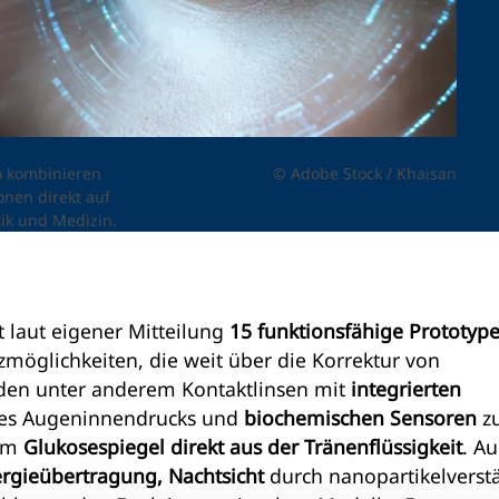
o kombinieren
© Adobe Stock / Khaisan
onen direkt auf
ik und Medizin.
 laut eigener Mitteilung
15 funktionsfähige Prototyp
tzmöglichkeiten, die weit über die Korrektur von
rden unter anderem Kontaktlinsen mit
integrierten
es Augeninnendrucks und
biochemischen Sensoren
z
em
Glukosespiegel direkt aus der Tränenflüssigkeit
. A
ergieübertragung,
Nachtsicht
durch nanopartikelverstä