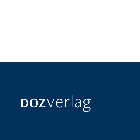
Corinna Jonske und Uwe Bischoff gehen in
aufg
ihrem Alltag oft einen anderen Weg und
Rolle
zeigen anhand verschiedener Fallbeispiele
prakt
die Vorteile und Möglichkeiten auf, die eine
Markt
Nachbearbeitung von Kontaktlinsen bietet.
und K