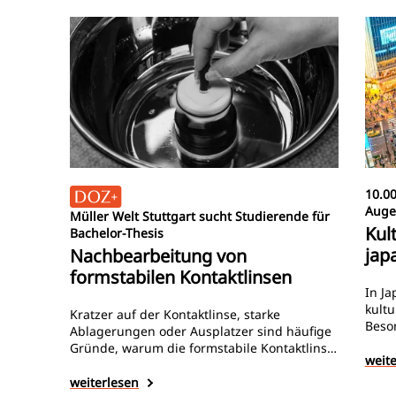
10.00
Auge
Müller Welt Stuttgart sucht Studierende für
Kul
Bachelor-Thesis
jap
Nachbearbeitung von
formstabilen Kontaktlinsen
In Ja
kultu
Kratzer auf der Kontaktlinse, starke
Beso
Ablagerungen oder Ausplatzer sind häufige
Kleid
Gründe, warum die formstabile Kontaktlinse
Fach
weit
nicht mehr so komfortabel ist. Doch was tun?
eine
Eine neue Linse beim Hersteller bestellen?
weiterlesen
Schö