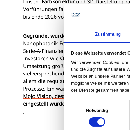
Linsen,
Farbkorrektur
und 3D-Darstellung zä
Vorführungen fanden bereits auf Messen stat
bis Ende 2026 vorliegen.
Zustimmung
Gegründet wurde Xpanceo 2021
vom russis
Nanophotonik-Forscher Valentyn Volkov. Mit
Serie-A-Finanzierung wird das Unternehmen 
Diese Webseite verwendet 
Investoren wie
Opportunity Venture
zeigen d
Wir verwenden Cookies, um I
Umsetzung große Hürden zu überwinden hat. 
und die Zugriffe auf unsere 
vielversprechender Konzepte als technisch 
Website an unsere Partner fü
allem die regulatorische Zulassung – etwa 
möglicherweise mit weiteren
Prozesse. Ein warnendes Beispiel lieferte
der Dienste gesammelt habe
Mojo Vision, dessen ambitioniertes Kontaktl
eingestellt wurde
Einwilligungsauswahl
Notwendig
.