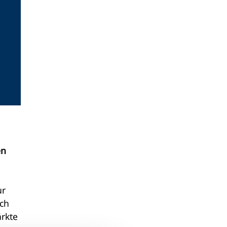
en
ur
uch
rkte