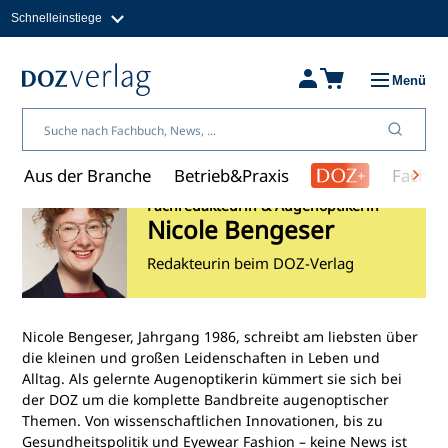
Schnelleinstiege
Direkt
zum
Magazine
Inhalt
Fachbücher & Shop
Menü
Jobs
Kleinanzeigen
Über uns
Aus der Branche
Betrieb&Praxis
Fachwi
Fachredakteurin & Augenoptikerin
Nicole Bengeser
Redakteurin beim DOZ-Verlag
Nicole Bengeser, Jahrgang 1986, schreibt am liebsten über
die kleinen und großen Leidenschaften in Leben und
Alltag. Als gelernte Augenoptikerin kümmert sie sich bei
der DOZ um die komplette Bandbreite augenoptischer
Themen. Von wissenschaftlichen Innovationen, bis zu
Gesundheitspolitik und Eyewear Fashion – keine News ist