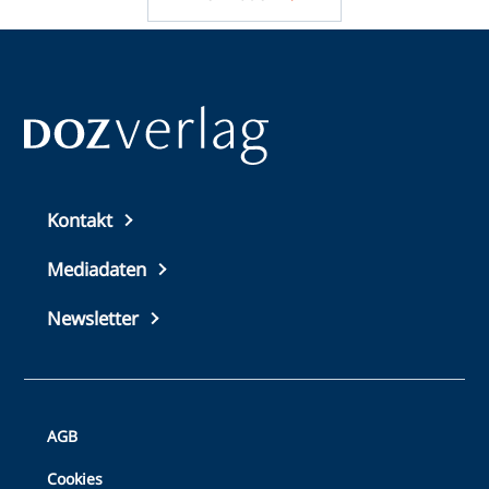
Top
Kontakt
footer
Mediadaten
Newsletter
Bottom
AGB
Footer
Cookies