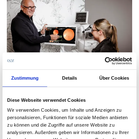
Zustimmung
Details
Über Cookies
Qualität, Service und Beratungstiefe als
Differenzierungsmerkmal
Krog Optik: Optometrie kennt keinen
Ruhestand
Diese Webseite verwendet Cookies
Wer Christian Krog zuhört, merkt schnell: Hier spricht
Wir verwenden Cookies, um Inhalte und Anzeigen zu
keiner, der auf die Rente wartet. Mit 70 Jahren steht der
personalisieren, Funktionen für soziale Medien anbieten
Inhaber von Krog Optik in Höxter noch fast täglich im
zu können und die Zugriffe auf unsere Website zu
Geschäft. Krog absolviert Fortbildungen und diskutiert
Optik & Technik
Betrieb & Praxis
analysieren. Außerdem geben wir Informationen zu Ihrer
begeistert über Optometrie. Dabei hätte alles auch ganz