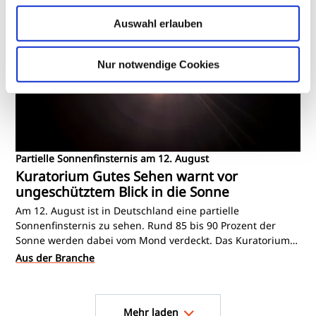
vorgestellt wurden, zeigen laut Unternehmen
Auswahl erlauben
vielversprechende Ergebnisse.
Nur notwendige Cookies
Partielle Sonnenfinsternis am 12. August
Kuratorium Gutes Sehen warnt vor
ungeschütztem Blick in die Sonne
Am 12. August ist in Deutschland eine partielle
Sonnenfinsternis zu sehen. Rund 85 bis 90 Prozent der
Sonne werden dabei vom Mond verdeckt. Das Kuratorium
Gutes Sehen (KGS) weist darauf hin, dass auch während
Aus der Branche
der Finsternis der direkte Blick in die Sonne gefährlich
bleibt und ausschließlich mit einer geeigneten
Seitennummerierung
Sonnenfinsternisbrille erfolgen darf. Gewöhnliche
Mehr laden
Sonnenbrillen schützen nicht.