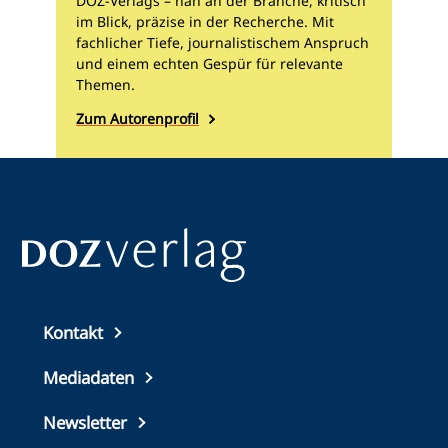
DOZ-Verlags – nah an der Branche, kritisch
im Blick, präzise in der Recherche. Mit
fachlicher Tiefe, journalistischem Anspruch
und einem echten Gespür für relevante
Themen.
Zum Autorenprofil
Top
Kontakt
footer
Mediadaten
Newsletter