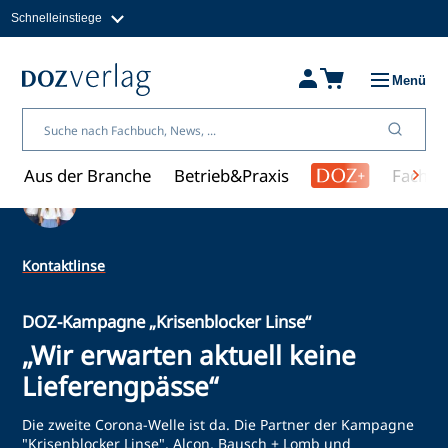
Schnelleinstiege
Direkt
zum
Magazine
Inhalt
Fachbücher & Shop
Menü
Jobs
Kleinanzeigen
Über uns
Aus der Branche
Betrieb&Praxis
Fachwi
Ein Artikel von Redaktion
Kontaktlinse
DOZ-Kampagne „Krisenblocker Linse“
„Wir erwarten aktuell keine
Lieferengpässe“
Die zweite Corona-Welle ist da. Die Partner der Kampagne
"Krisenblocker Linse", Alcon, Bausch + Lomb und