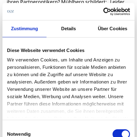
ihren Partneroptikern? Mühlberg schildert: „Leider
stellen wir aktuell wieder verstärkt fest, dass doch
recht viele Augenoptiker keine Kontaktlinsen-
Neuanpassungen vornehmen.“ Obwohl nationale
Zustimmung
Details
Über Cookies
(VDCO) und internationale (BCLA, EUROMCONTACT)
Fachverbände von führenden Wissenschaftlern
veröffentlichte Studien „zu sehr praktikablen
Diese Webseite verwendet Cookies
Handlungsempfehlungen und Hygienerichtlinien
zusammengefasst haben“. Die Kontaktlinse sehe
Wir verwenden Cookies, um Inhalte und Anzeigen zu
man daher weiterhin „absolut als Krisen-Instrument“
personalisieren, Funktionen für soziale Medien anbieten
für den Augenoptiker.
zu können und die Zugriffe auf unsere Website zu
analysieren. Außerdem geben wir Informationen zu Ihrer
Verwendung unserer Website an unsere Partner für
soziale Medien, Werbung und Analysen weiter. Unsere
Partner führen diese Informationen möglicherweise mit
weiteren Daten zusammen, die Sie ihnen bereitgestellt
haben oder die sie im Rahmen Ihrer Nutzung der Dienste
gesammelt haben.
Einwilligungsauswahl
Notwendig