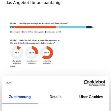
das Angebot für ausbaufähig.
Der überwiegende Teil nutzt
Myopie-Brillengläser
Zustimmung
Details
Über Cookies
Bei den eingesetzten Methoden dominieren Myopie-