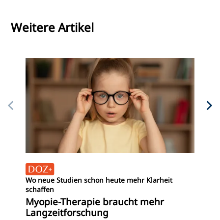
Weitere Artikel
Ein
Vo
Wo neue Studien schon heute mehr Klarheit
My
schaffen
„M
Myopie-Therapie braucht mehr
Langzeitforschung