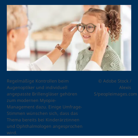
Regelmäßige Kontrollen beim
© Adobe Stock /
Augenoptiker und individuell
Alexis
angepasste Brillengläser gehören
S/peopleimages.com
zum modernen Myopie-
Management dazu. Einige Umfrage-
Stimmen wünschen sich, dass das
Thema bereits bei Kinderärztinnen
und Ophthalmologen angesprochen
wird.