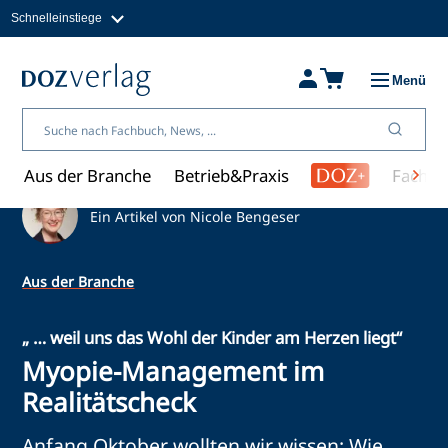
Schnelleinstiege
Direkt
zum
Magazine
Inhalt
Fachbücher & Shop
Menü
Jobs
Kleinanzeigen
Über uns
Aus der Branche
Betrieb&Praxis
Fachwi
Ein Artikel von Nicole Bengeser
Aus der Branche
„ … weil uns das Wohl der Kinder am Herzen liegt“
Myopie-Management im
Realitätscheck
Anfang Oktober wollten wir wissen: Wie