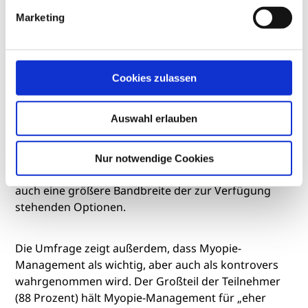
Marketing
Dies unterstreicht auch ein Blick auf die aktiven
Cookies zulassen
Ortho-K- Anwender: Ortho-K als Therapieform wird
zwar nur von 24 Prozent der Betriebe angeboten
Auswahl erlauben
(Grafik 5), von diesen arbeiten allerdings bereits
über die Hälfte seit mehr als fünf Jahren mit Myopie-
Management. Heißt: Wer früh ins Myopie-
Nur notwendige Cookies
Management eingestiegen ist, nutzt anscheinend oft
auch eine größere Bandbreite der zur Verfügung
stehenden Optionen.
Die Umfrage zeigt außerdem, dass Myopie-
Management als wichtig, aber auch als kontrovers
wahrgenommen wird. Der Großteil der Teilnehmer
(88 Prozent) hält Myopie-Management für „eher