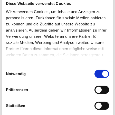
Brillengläser (70 Nennungen) und Kontaktlinsen (50
Diese Webseite verwendet Cookies
Nennungen) (Grafiken 3 + 4). 32 Betriebe nutzen
Wir verwenden Cookies, um Inhalte und Anzeigen zu
Orthokeratologie, meist in Kombination mit
personalisieren, Funktionen für soziale Medien anbieten
Brillengläsern oder Kontaktlinsen, und zwölf bieten
zu können und die Zugriffe auf unsere Website zu
zusätzlich eine Atropin-Therapie in Kooperation mit
analysieren. Außerdem geben wir Informationen zu Ihrer
Augenärzten an. Nur vier Unternehmen setzen alle
Verwendung unserer Website an unsere Partner für
vier Methoden parallel ein; die Mehrheit konzentriert
soziale Medien, Werbung und Analysen weiter. Unsere
sich auf Kombinationen aus Brillengläsern und
Partner führen diese Informationen möglicherweise mit
Kontaktlinsen. Die Dominanz der Brillengläser ist
weiteren Daten zusammen, die Sie ihnen bereitgestellt
wenig überraschend, schließlich ermöglichen diese
haben oder die sie im Rahmen Ihrer Nutzung der Dienste
den niederschwelligsten Einstieg ins Thema – und
gesammelt haben.
Einwilligungsauswahl
haben es überhaupt erst zum Trendthema in den
Notwendig
vergangenen Jahren gemacht.
Präferenzen
Statistiken