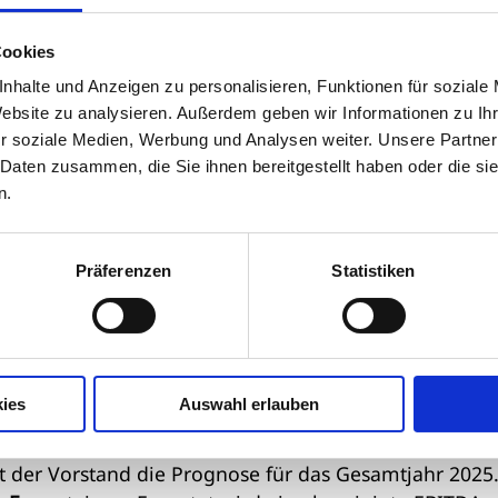
orjahresniveau (23,3 Prozent).
Cookies
nhalte und Anzeigen zu personalisieren, Funktionen für soziale
Website zu analysieren. Außerdem geben wir Informationen zu I
r soziale Medien, Werbung und Analysen weiter. Unsere Partner
 Daten zusammen, die Sie ihnen bereitgestellt haben oder die s
en übertroffen
n.
Vision 2025“ deutlich zu übertreffen
. Vorstandschef
Ma
Präferenzen
Statistiken
on 2025 entwickelt haben, waren weder die Coronaviru
sehbar. Und dennoch werden wir unsere Ziele bis End
mensangaben habe sich der
Auslandsumsatz seit 2019
nd einer Milliarde Euro liegen. Das bereinigte
EBITD
 dem ursprünglichen Ziel
der Vision 2025 liegen.
ies
Auswahl erlauben
gt der Vorstand die Prognose für das Gesamtjahr 2025