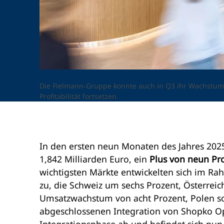
Die Fielmann-Gruppe konnte auch in Q3 ihr Wachstum
Profitabilität fortsetzen.
In den ersten neun Monaten des Jahres 2025
1,842 Milliarden Euro, ein
Plus von neun Pr
wichtigsten Märkte entwickelten sich im R
zu, die Schweiz um sechs Prozent, Österreic
Umsatzwachstum von acht Prozent, Polen s
abgeschlossenen Integration von Shopko O
Integrationsphase ab und befindet sich nun