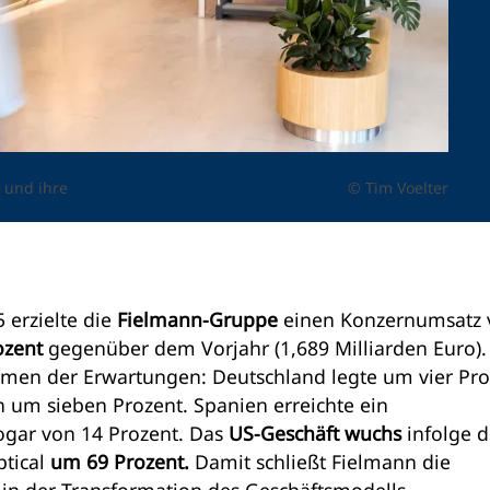
 und ihre
© Tim Voelter
 erzielte die
Fielmann-Gruppe
einen Konzernumsatz 
ozent
gegenüber dem Vorjahr (1,689 Milliarden Euro).
ahmen der Erwartungen: Deutschland legte um vier Pr
h um sieben Prozent. Spanien erreichte ein
ogar von 14 Prozent. Das
US-Geschäft wuchs
infolge d
ptical
um 69 Prozent.
Damit schließt Fielmann die
 in der Transformation des Geschäftsmodells.