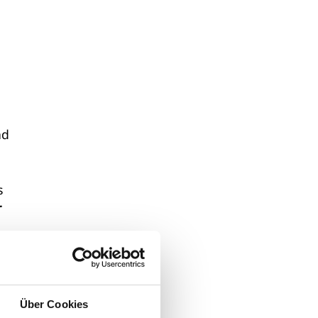
nd
s
r
ei
 das
Über Cookies
uro,