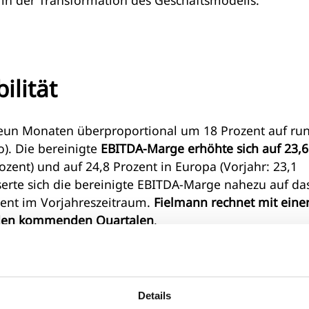
ilität
 neun Monaten überproportional um 18 Prozent auf ru
o). Die bereinigte
EBITDA-Marge erhöhte sich auf 23,6
zent) und auf 24,8 Prozent in Europa (Vorjahr: 23,1
serte sich die bereinigte EBITDA-Marge nahezu auf da
zent im Vorjahreszeitraum.
Fielmann rechnet mit eine
n den kommenden Quartalen
.
ern einen Umsatz von 618 Millionen Euro und damit dr
illionen Euro). Auf Basis konstanter Wechselkurse lag
Details
ozent. Das bereinigte EBITDA betrug 145 Millionen E