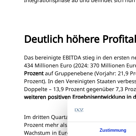
Deutlich höhere Profitab
Das bereinigte EBITDA stieg in den ersten
434 Millionen Euro (2024: 370 Millionen Eur
Prozent
auf Gruppenebene (Vorjahr: 21,9 Pro
Prozent). In den Vereinigten Staaten verbes
Doppelte – 13,9 Prozent gegenüber 7,3 Pro
weiteren positiven Ergebnisentwicklung i
Im dritten Quartal 2025 erreichte der Konz
Prozent mehr als im Vorjahresquartal (600 M
Zustimmung
Wachstum in Europa und den USA bei vier Pr