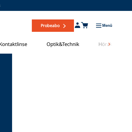
s
Probeabo
Menü
Kontaktlinse
Optik&Technik
Hörakustik
Zum COE Campus