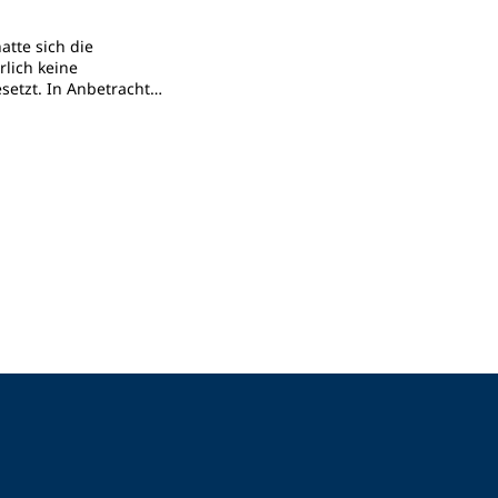
atte sich die
lich keine
setzt. In Anbetracht
nd aktuellen Krisen –
und Krieg – sowie der
herheiten ist es daher
ass die Hamburger
knapp ein Jahr vor Ende
ern diese in vielen
 übertroffen haben. Im
un auch die
t werden.