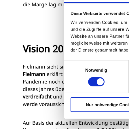
die Marge lag mit 23,4 Prozent nahezu auf V
Diese Webseite verwendet 
Wir verwenden Cookies, um I
und die Zugriffe auf unsere 
Website an unsere Partner fü
möglicherweise mit weiteren
Vision 2025: Ziele werd
der Dienste gesammelt habe
Einwilligungsauswahl
Fielmann sieht sich auf Kurs, die
Ziele der „
Notwendig
Fielmann
erklärt: „Als wir 2019 unsere Visi
Pandemie noch der Krieg in der Ukraine ab
dieses Jahres übertreffen.“ Laut Unterneh
verdreifacht
und werde bis Jahresende bei ru
werde voraussichtlich
rund 50 Prozent über
Nur notwendige Cook
Auf Basis der aktuellen Entwicklung bestäti