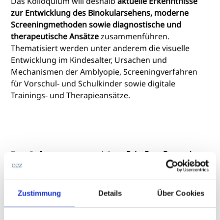
Das Kolloquium will deshalb
aktuelle Erkenntnisse
zur Entwicklung des Binokularsehens, moderne
Screeningmethoden sowie diagnostische und
therapeutische Ansätze
zusammenführen.
Thematisiert werden unter anderem die visuelle
Entwicklung im Kindesalter, Ursachen und
Mechanismen der Amblyopie, Screeningverfahren
für Vorschul- und Schulkinder sowie digitale
Trainings- und Therapieansätze.
Zum Referententeam gehören
Priv.-Doz. Dr. med.
Christian Schiemenz
vom Universitätsklinikum
Schleswig-Holstein in Lübeck, sowie die beiden DOZ-
Buchautoren
Michael Hornig
aus Hankensbüttel
Zustimmung
Details
Über Cookies
sowie
Volkhard Schroth
aus Freiburg im Breisgau.
Schiemenz spricht unter anderem über die