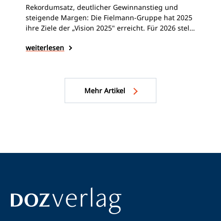
Nac
Rekordumsatz, deutlicher Gewinnanstieg und
Gru
steigende Margen: Die Fielmann-Gruppe hat 2025
geg
ihre Ziele der „Vision 2025" erreicht. Für 2026 stellt
das
das Unternehmen weiteres Wachstum in Aussicht
wei
weiterlesen
Kon
– trotz eines durchwachsenen Starts ins Jahr.
Zud
202
Mehr Artikel