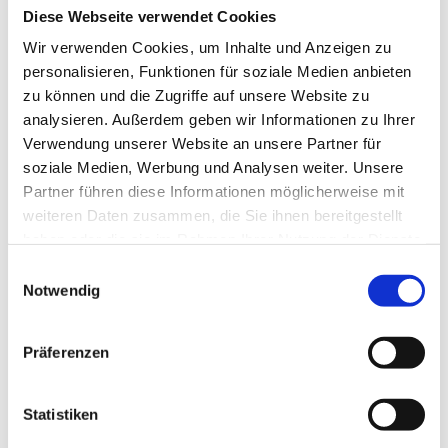
Binokularentwicklung sowie Therapieansätze bei
Diese Webseite verwendet Cookies
kindlichen Binokularstörungen. Hornig widmet sich
Wir verwenden Cookies, um Inhalte und Anzeigen zu
dem Binokularscreening bei Vorschulkindern,
personalisieren, Funktionen für soziale Medien anbieten
während Schroth das Screening bei Schulkindern
zu können und die Zugriffe auf unsere Website zu
und die Diagnostik binokularer Sehstörungen
analysieren. Außerdem geben wir Informationen zu Ihrer
thematisiert.
Verwendung unserer Website an unsere Partner für
soziale Medien, Werbung und Analysen weiter. Unsere
Die Onlineveranstaltung beginnt um 18:30 Uhr und
Partner führen diese Informationen möglicherweise mit
wird via Zoom durchgeführt. Für die Teilnahme sind
weiteren Daten zusammen, die Sie ihnen bereitgestellt
ein COE-Punkt sowie zwei SwissOptom-Punkte
haben oder die sie im Rahmen Ihrer Nutzung der Dienste
beantragt. Die Teilnahme ist kostenfrei, eine
gesammelt haben.
Einwilligungsauswahl
vorherige Anmeldung ist
hier
erforderlich.
Notwendig
Präferenzen
Geschrieben von
Statistiken