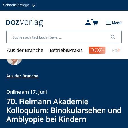
Schnelleinstiege
Direkt
zum
Magazine
Inhalt
Fachbücher & Shop
Menü
Jobs
Kleinanzeigen
Über uns
Aus der Branche
Betrieb&Praxis
Fachwi
Ein Artikel von David Friederichs
Aus der Branche
Online am 17. Juni
70. Fielmann Akademie
Kolloquium: Binokularsehen und
Amblyopie bei Kindern