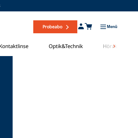
s
Probeabo
Menü
Kontaktlinse
Optik&Technik
Hörakustik
Zum COE Campus