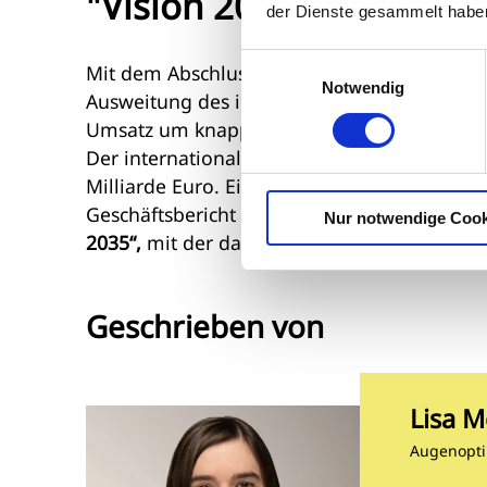
"Vision 2025" wurde er
der Dienste gesammelt habe
Einwilligungsauswahl
Mit dem Abschluss der Unternehmensstrat
Notwendig
Ausweitung des internationalen Geschäfts und
Umsatz um knapp eine Milliarde Euro, das b
Der internationale Umsatz hat sich seit 201
Milliarde Euro. Einen detaillierten Ausbli
Geschäftsbericht am 30. April 2026 vorlegen
Nur notwendige Cook
2035“,
mit der das organische Wachstum bes
Geschrieben von
Lisa M
Augenopti