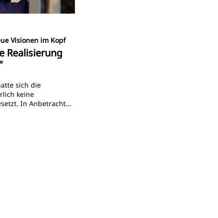
eue Visionen im Kopf
e Realisierung
“
atte sich die
lich keine
setzt. In Anbetracht
nd aktuellen Krisen –
und Krieg – sowie der
herheiten ist es daher
ass die Hamburger
knapp ein Jahr vor Ende
ern diese in vielen
 übertroffen haben. Im
un auch die
t werden.