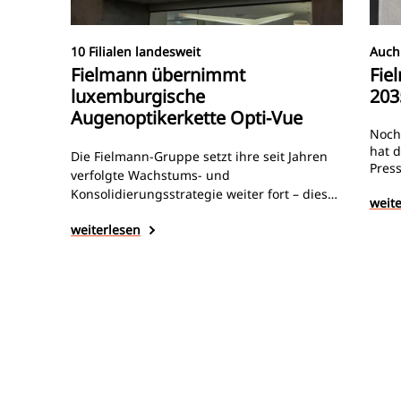
10 Filialen landesweit
Auch 
Fielmann übernimmt
Fie
luxemburgische
203
Augenoptikerkette Opti-Vue
Noch
hat d
Die Fielmann-Gruppe setzt ihre seit Jahren
Pres
verfolgte Wachstums- und
beka
Konsolidierungsstrategie weiter fort – dieses
bis 
weit
Mal in Luxemburg. Wie luxemburgische
Jahr
weiterlesen
Medien berichten, hat der Filialist über
Milli
seine Tochtergesellschaft Exklusiv Optiker
EBIT
die Augenoptik- und Hörakustikgruppe Opti-
Proze
Vue übernommen.