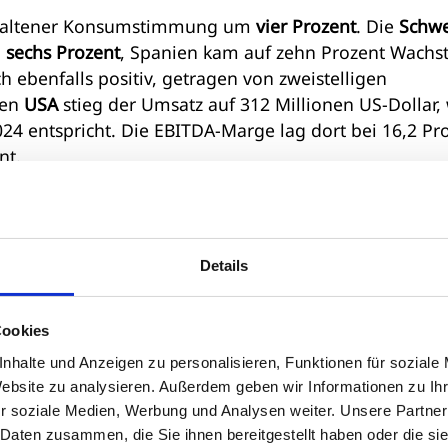
rhaltener Konsumstimmung um
vier Prozent
. Die
Schwe
n
sechs Prozent
, Spanien kam auf zehn Prozent Wachs
h ebenfalls positiv, getragen von zweistelligen
den
USA
stieg der Umsatz auf 312 Millionen US-Dollar,
4 entspricht. Die EBITDA-Marge lag dort bei 16,2 Pr
nt.
Details
rhöhte sich um 30,1 Prozent auf 313 Millionen Euro. D
2,8 Prozent
. Der Jahresüberschuss erreichte 205 Milli
 Vorstand und Aufsichtsrat wollen der
Cookies
idende von 1,40 Euro je Aktie vorschlagen, nach 1,15
nhalte und Anzeigen zu personalisieren, Funktionen für soziale
Website zu analysieren. Außerdem geben wir Informationen zu I
r soziale Medien, Werbung und Analysen weiter. Unsere Partner
 Daten zusammen, die Sie ihnen bereitgestellt haben oder die s