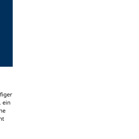
figer
, ein
che
nt