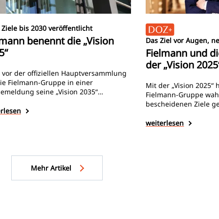
Ziele bis 2030 veröffentlicht
lmann benennt die „Vision
Das Ziel vor Augen, n
5“
Fielmann und di
der „Vision 2025
 vor der offiziellen Hauptversammlung
ie Fielmann-Gruppe in einer
Mit der „Vision 2025“ h
semeldung seine „Vision 2035“
Fielmann-Gruppe wahr
nntgegeben und gleichzeitig die Ziele
bescheidenen Ziele ge
2030 benannt. In den kommenden fünf
erlesen
der zurückliegenden u
en soll der Gesamtumsatz auf 4
etwa durch Pandemie 
weiterlesen
arden Euro steigen und die bereinigte
wirtschaftlichen Unsic
DA-Marge auf Gruppenebene auf 25
umso beachtlicher, d
nt.
viele Ziele nicht nur 
bereits erreicht, sond
Mehr Artikel
Fällen sogar deutlich
laufenden Jahr soll n
Renditevorgabe erfüll