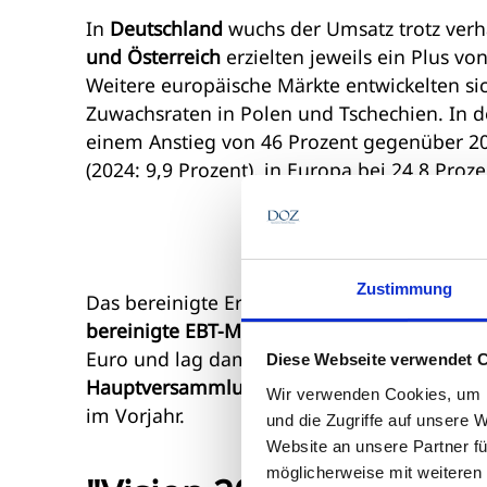
In
Deutschland
wuchs der Umsatz trotz ve
und Österreich
erzielten jeweils ein Plus vo
Weitere europäische Märkte entwickelten sic
Zuwachsraten in Polen und Tschechien. In 
einem Anstieg von 46 Prozent gegenüber 202
(2024: 9,9 Prozent), in Europa bei 24,8 Proze
Zustimmung
Das bereinigte Ergebnis vor Steuern (EBT) e
bereinigte EBT-Marge
verbesserte sich auf
1
Euro und lag damit über dem Vorjahreswert.
Diese Webseite verwendet 
Hauptversammlung am 9. Juli 2026
eine Div
Wir verwenden Cookies, um I
im Vorjahr.
und die Zugriffe auf unsere 
Website an unsere Partner fü
möglicherweise mit weiteren