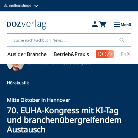
Schnelleinstiege
Direkt
zum
Magazine
Inhalt
Fachbücher & Shop
Menü
Jobs
Kleinanzeigen
Über uns
Aus der Branche
Betrieb&Praxis
Fachwi
Ein Artikel von Nicole Bengeser
Hörakustik
Mitte Oktober in Hannover
70. EUHA-Kongress mit KI-Tag
und branchenübergreifendem
Austausch