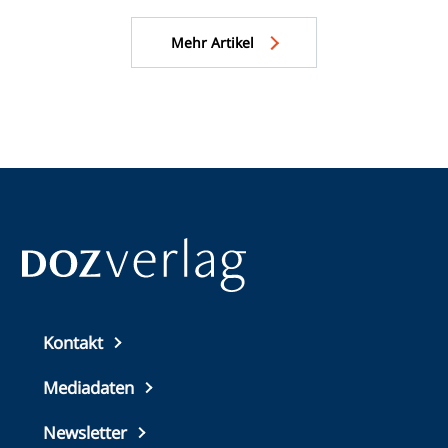
ein
frischgebackenen Fachkräften zu ihrem Abschluss.
Er
Mehr Artikel
Top
Kontakt
footer
Mediadaten
Newsletter