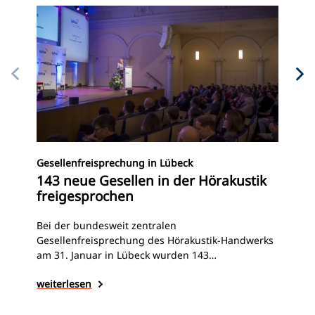
„Sy
Gesellenfreisprechung in Lübeck
We
143 neue Gesellen in der Hörakustik
da
freigesprochen
Wie
Bei der bundesweit zentralen
au
Gesellenfreisprechung des Hörakustik-Handwerks
att
am 31. Januar in Lübeck wurden 143
Die
Absolventinnen und Absolventen nach
wei
weiterlesen
Hör
bestandener Gesellenprüfung offiziell
Aug
freigesprochen. Vertreter aus Handwerk,
Aug
Innungen und Verbänden gratulierten den