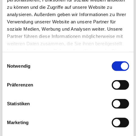
vermitteln. Der Jubiläumskongress bietet darüber
zu können und die Zugriffe auf unsere Website zu
hinaus die Möglichkeit, neue Technologien
analysieren. Außerdem geben wir Informationen zu Ihrer
kennenzulernen, Kontakte zu knüpfen und sich über
Verwendung unserer Website an unsere Partner für
aktuelle Entwicklungen in beiden Branchen
soziale Medien, Werbung und Analysen weiter. Unsere
auszutauschen.
Partner führen diese Informationen möglicherweise mit
weiteren Daten zusammen, die Sie ihnen bereitgestellt
haben oder die sie im Rahmen Ihrer Nutzung der Dienste
Geschrieben von
gesammelt haben.
Einwilligungsauswahl
Notwendig
Präferenzen
Statistiken
Marketing