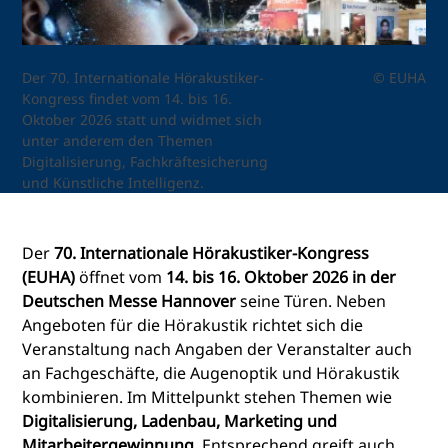
Der 70. Internationale Hörakustiker-
© EUHA
Kongress findet vom 14. bis 16.
Oktober 2026 statt und widmet sich
unter anderem den Themen
Digitalisierung, Fachkräftesicherung
und Künstliche Intelligenz.
Der
70. Internationale Hörakustiker-Kongress
(EUHA)
öffnet vom
14. bis 16. Oktober 2026 in der
Deutschen Messe Hannover
seine Türen. Neben
Angeboten für die Hörakustik richtet sich die
Veranstaltung nach Angaben der Veranstalter auch
an Fachgeschäfte, die Augenoptik und Hörakustik
kombinieren. Im Mittelpunkt stehen Themen wie
Digitalisierung, Ladenbau, Marketing und
Mitarbeitergewinnung
. Entsprechend greift auch