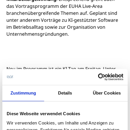
das Vortragsprogramm der EUHA Live-Area
branchenübergreifende Themen auf. Geplant sind
unter anderem Vorträge zu KI-gestützter Software
im Betriebsalltag sowie zur Organisation von
Unternehmensgründungen.
Neu im Programm ist ein KI-Tag am Freitag. Unter
dem Motto „KI, die sich morgen rechnet“ soll das
Format praxisnah vermitteln, wie sich Künstliche
Intelligenz in den Arbeitsalltag von Augenoptik- und
Zustimmung
Details
Über Cookies
Hörakustikbetrieben integrieren lässt.
Angesprochen sind ausdrücklich auch Teilnehmende
ohne technische Vorkenntnisse.
Der KI-Tag soll
Diese Webseite verwendet Cookies
konkrete Anwendungsbeispiele und unmittelbar
Wir verwenden Cookies, um Inhalte und Anzeigen zu
umsetzbare Ansätze für den Betriebsalltag
personalisieren, Funktionen für soziale Medien anbieten