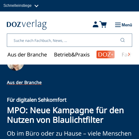
Schnelleinstiege
Direkt
zum
Magazine
Inhalt
Fachbücher & Shop
Menü
Jobs
Kleinanzeigen
Über uns
Aus der Branche
Betrieb&Praxis
Fachwi
Ein Artikel von Ulrike Kafka
Aus der Branche
Für digitalen Sehkomfort
MPO: Neue Kampagne für den
Nutzen von Blaulichtfilter
Ob im Büro oder zu Hause – viele Menschen