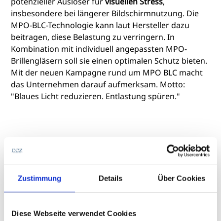
potenzieller Auslöser für
visuellen Stress
,
insbesondere bei längerer Bildschirmnutzung. Die
MPO-BLC-Technologie kann laut Hersteller dazu
beitragen, diese Belastung zu verringern. In
Kombination mit individuell angepassten MPO-
Brillengläsern soll sie einen optimalen Schutz bieten.
Mit der neuen Kampagne rund um MPO BLC macht
das Unternehmen darauf aufmerksam. Motto:
"Blaues Licht reduzieren. Entlastung spüren."
54 Prozent der Bevölkerung
kennen Risiken von Blaulicht nicht
Zustimmung
Details
Über Cookies
Laut Branchenreport Augenoptik 2023/2024 arbeitet
ein Großteil der Fehlsichtigen (17 Mio.) regelmäßig
Diese Webseite verwendet Cookies
am Bildschirm, jedoch nutzt nur ein kleiner Anteil (17