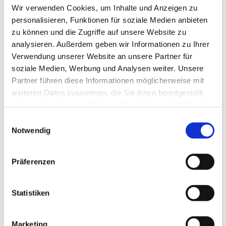
Prozent) spezielle Computerbrillen. 54 Prozent der
Wir verwenden Cookies, um Inhalte und Anzeigen zu
Bevölkerung würden die potenziellen Risiken von
personalisieren, Funktionen für soziale Medien anbieten
Blaulicht nicht kennen. Gleichzeitig steige die
zu können und die Zugriffe auf unsere Website zu
Nachfrage nach entsprechenden Lösungen
analysieren. Außerdem geben wir Informationen zu Ihrer
kontinuierlich an. MPO unterstützt augenoptische
Verwendung unserer Website an unsere Partner für
Fachbetriebe bei der Beratung und Vermarktung der
soziale Medien, Werbung und Analysen weiter. Unsere
neuen Glastechnologie mit Informationsmaterialien,
Partner führen diese Informationen möglicherweise mit
Schulungsangeboten und weiteren
weiteren Daten zusammen, die Sie ihnen bereitgestellt
Serviceleistungen.
haben oder die sie im Rahmen Ihrer Nutzung der Dienste
gesammelt haben.
Einwilligungsauswahl
Notwendig
Geschrieben von
Präferenzen
Statistiken
Marketing