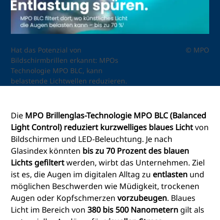
Hat das Potenzial von
© MPO
Bildschirmbrillen erkannt: MPOs
Technologie MPO BLC, kann
belastende Lichtwellen reduzieren.
Die
MPO Brillenglas-Technologie
MPO BLC (Balanced
Light Control) reduziert
kurzwelliges blaues Licht
von
Bildschirmen und LED-Beleuchtung. Je nach
Glasindex könnten
bis zu 70 Prozent des blauen
Lichts gefiltert
werden, wirbt das Unternehmen. Ziel
ist es, die Augen im digitalen Alltag zu
entlasten
und
möglichen Beschwerden wie Müdigkeit, trockenen
Augen oder Kopfschmerzen
vorzubeugen
. Blaues
Licht im Bereich von
380 bis 500 Nanometern
gilt als