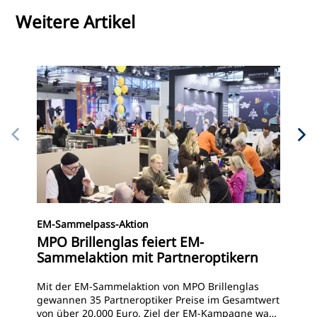
Weitere Artikel
In 
EM-Sammelpass-Aktion
He
MPO Brillenglas feiert EM-
In
Sammelaktion mit Partneroptikern
Hei
Mit der EM-Sammelaktion von MPO Brillenglas
Woc
gewannen 35 Partneroptiker Preise im Gesamtwert
Sy
von über 20.000 Euro. Ziel der EM-Kampagne war