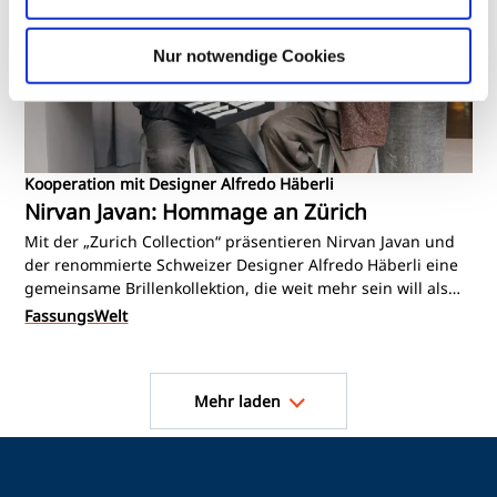
Nur notwendige Cookies
Kooperation mit Designer Alfredo Häberli
Nirvan Javan: Hommage an Zürich
Mit der „Zurich Collection“ präsentieren Nirvan Javan und
der renommierte Schweizer Designer Alfredo Häberli eine
gemeinsame Brillenkollektion, die weit mehr sein will als
eine weitere Serie 3D-gedruckter Fassungen. Entstanden
FassungsWelt
zum zehnjährigen Jubiläum der Marke Nirvan Javan,
verbindet die Kollektion Schweizer Designkultur, moderne
Seitennummerierung
Fertigungstechnologien und einen klaren Blick auf die
Mehr laden
Zukunft des Brillendesigns. Für Augenoptikerinnen und
Augenoptiker eröffnet sie zugleich neue Möglichkeiten,
designaffine Kunden anzusprechen und die Geschichte
hinter einer Fassung aktiv in die Beratung einzubinden.