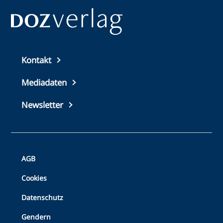
Top
Kontakt
footer
Mediadaten
Newsletter
Bottom
AGB
Footer
Cookies
Datenschutz
Gendern