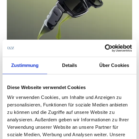
Sammlerstücke
Zustimmung
Details
Über Cookies
Eine außergewöhnliche Kooperation: Andy
Wolf und Erwin Wurm
Zum 20-jährigen Bestehen hat sich die österreichische
Diese Webseite verwendet Cookies
Eyewear-Marke Andy Wolf für eine ungewöhnliche
Kooperation entschieden. Gemeinsam mit dem Künstler
Wir verwenden Cookies, um Inhalte und Anzeigen zu
Erwin Wurm entstand die auf 1.000 Exemplare limitierte
FassungsWelt
personalisieren, Funktionen für soziale Medien anbieten
Sonnenbrille „OH NO“, die gestalterische und
zu können und die Zugriffe auf unsere Website zu
handwerkliche Aspekte miteinander verbindet und
analysieren. Außerdem geben wir Informationen zu Ihrer
zugleich die Frage aufwirft, welche Rolle
Verwendung unserer Website an unsere Partner für
Kunstkooperationen im Premiumsegment der Augenoptik
spielen können.
soziale Medien, Werbung und Analysen weiter. Unsere