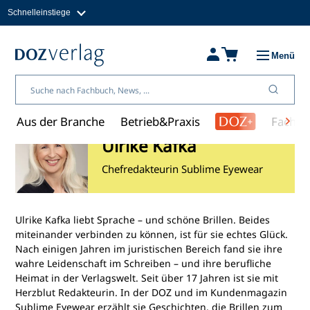
Schnelleinstiege
Direkt
zum
Magazine
Inhalt
Fachbücher & Shop
Menü
Jobs
Kleinanzeigen
Über uns
Aus der Branche
Betrieb&Praxis
Fachwi
Ulrike Kafka
Chefredakteurin Sublime Eyewear
Ulrike Kafka liebt Sprache – und schöne Brillen. Beides
miteinander verbinden zu können, ist für sie echtes Glück.
Nach einigen Jahren im juristischen Bereich fand sie ihre
wahre Leidenschaft im Schreiben – und ihre berufliche
Heimat in der Verlagswelt. Seit über 17 Jahren ist sie mit
Herzblut Redakteurin. In der DOZ und im Kundenmagazin
Sublime Eyewear erzählt sie Geschichten, die Brillen zum