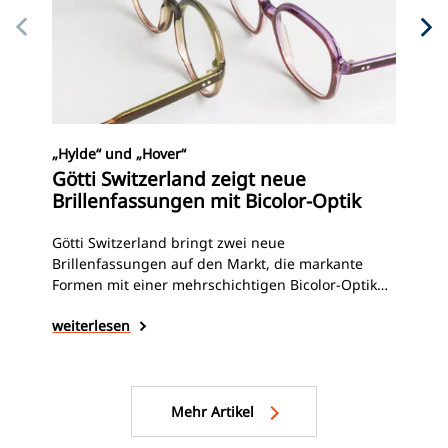
Neu
„Hylde“ und „Hover“
Gö
Götti Switzerland zeigt neue
zu
Brillenfassungen mit Bicolor-Optik
Mit
Götti Switzerland bringt zwei neue
Dim
Brillenfassungen auf den Markt, die markante
die
Formen mit einer mehrschichtigen Bicolor-Optik
Die
verbinden. Transparente Acetatschichten und
wei
weiterlesen
der
abgestimmte Farbverläufe prägen das Design und
Mat
sorgen für eine besondere Tiefenwirkung.
Mehr Artikel