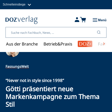
Schnelleinstiege
Direkt
zum
Magazine
Inhalt
Fachbücher & Shop
Menü
Jobs
Kleinanzeigen
Über uns
Aus der Branche
Betrieb&Praxis
Fachwi
Ein Artikel von Ulrike Kafka
FassungsWelt
“Never not in style since 1998”
Götti präsentiert neue
Markenkampagne zum Thema
Stil