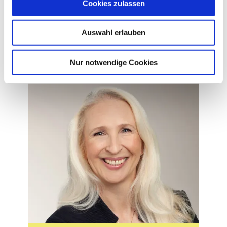
Cookies zulassen
Luca, Musiker
© Kostas
Ki
Maros
Auswahl erlauben
Geschrieben von
Nur notwendige Cookies