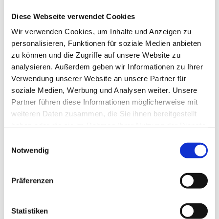
„Der Kussmund ist ein Ausdruck von Liebe, ein
Diese Webseite verwendet Cookies
Symbol der Schönheit, der Weiblichkeit und der
Wir verwenden Cookies, um Inhalte und Anzeigen zu
Sinnlichkeit. Wir möchten die Liebe, mit der wir die
personalisieren, Funktionen für soziale Medien anbieten
Produkte entwickeln, auch an unsere Kundinnen
zu können und die Zugriffe auf unsere Website zu
vermitteln.“ Im Geschäft bietet dieses Detail eine
analysieren. Außerdem geben wir Informationen zu Ihrer
hervorragende Gesprächsgrundlage: Es ist auffällig,
Verwendung unserer Website an unsere Partner für
sinnlich und wird sofort mit dem Label verbunden.
soziale Medien, Werbung und Analysen weiter. Unsere
Die Werbekampagne „Generation Kioto“ überträgt
Partner führen diese Informationen möglicherweise mit
die Philosophie in die Bildwelt.
weiteren Daten zusammen, die Sie ihnen bereitgestellt
haben oder die sie im Rahmen Ihrer Nutzung der Dienste
Unterschiedliche Altersgruppen setzen ein klares
gesammelt haben.
Einwilligungsauswahl
Zeichen: Schönheit kennt kein Geburtsjahr.
Notwendig
Besonders ist die Entstehung der Motive, die
klassische Fotografie und künstliche Intelligenz
Präferenzen
verbindet. Creative Director Sieglinde Muehlwisch
und Marketingverantwortliche Anita Jantscher
erklären: „Wir setzen Künstliche Intelligenz weiterhin
Statistiken