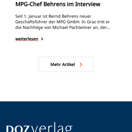
Br
MPG-Chef Behrens im Interview
Gle
Seit 1. Januar ist Bernd Behrens neuer
hau
Geschäftsführer der MPG GmbH. In Graz tritt er
jäh
die Nachfolge von Michael Pachleitner an, der
ver
Ende Oktober vergangenen Jahres verstorben war.
Ges
wei
Erst einige Monate nach seinem Amtsantritt
weiterlesen
machte man seine Ernennung offiziell. Die DOZ
traf den 56-Jährigen zum exklusiven Interview und
sprach mit ihm über Führungsstil,
Expansionspläne und die personelle
Mehr Artikel
Zukunftsplanung des Unternehmens.