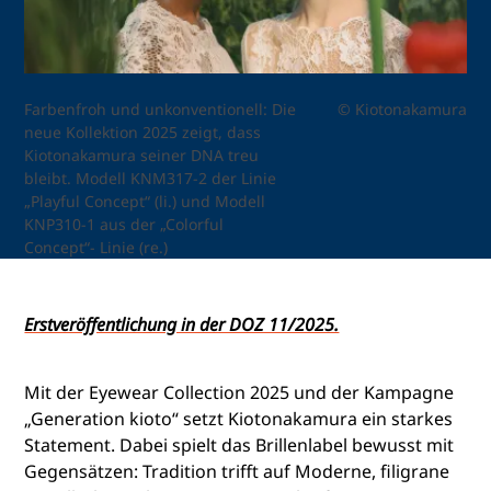
Farbenfroh und unkonventionell: Die
© Kiotonakamura
neue Kollektion 2025 zeigt, dass
Kiotonakamura seiner DNA treu
bleibt. Modell KNM317-2 der Linie
„Playful Concept“ (li.) und Modell
KNP310-1 aus der „Colorful
Concept“- Linie (re.)
Erstveröffentlichung in der DOZ 11/2025.
Mit der Eyewear Collection 2025 und der Kampagne
„Generation kioto“ setzt Kiotonakamura ein starkes
Statement. Dabei spielt das Brillenlabel bewusst mit
Gegensätzen: Tradition trifft auf Moderne, filigrane