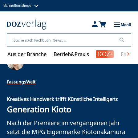
Schnelleinstiege
Direkt
zum
Magazine
Inhalt
Fachbücher & Shop
Menü
Jobs
Kleinanzeigen
Über uns
Aus der Branche
Betrieb&Praxis
Fachwi
Ein Artikel von Ulrike Kafka
FassungsWelt
Kreatives Handwerk trifft Künstliche Intelligenz
Generation Kioto
Nach der Premiere im vergangenen Jahr
setzt die MPG Eigenmarke Kiotonakamura