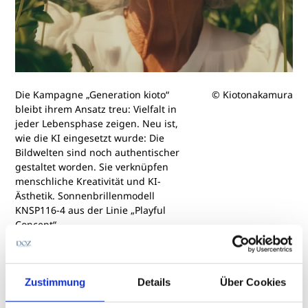
Die Kampagne „Generation kioto“
© Kiotonakamura
bleibt ihrem Ansatz treu: Vielfalt in
jeder Lebensphase zeigen. Neu ist,
wie die KI eingesetzt wurde: Die
Bildwelten sind noch authentischer
gestaltet worden. Sie verknüpfen
menschliche Kreativität und KI-
Ästhetik. Sonnenbrillenmodell
KNSP116-4 aus der Linie „Playful
Concept“
Künstliche Intelligenz als kreativer
Zustimmung
Details
Über Cookies
Partner