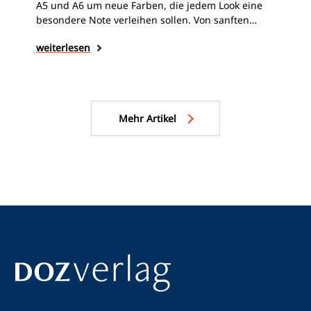
geg
A5 und A6 um neue Farben, die jedem Look eine
Mot
besondere Note verleihen sollen. Von sanften
keine Brille, die ihr wirkli
Edelstein-Nuancen über neu interpretierte
die
wei
weiterlesen
Vintage-Klassiker bis hin zu modernen Matt-Tönen
de
– die Kollektion verbindet zeitlose Formen mit
Ges
aktuellen Farbtrends.
sei
Rec
Gen
Mehr Artikel