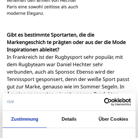
verleihen den Brillen von Hechter
Paris eine sowohl zeitlose als auch
moderne Eleganz.
Gibt es bestimmte Sportarten, die die
Markengeschich te prägten oder aus der die Mode
Inspirationen ableitet?
In Frankreich ist der Rugbysport sehr populär, mit
dem Rugbyteam war Daniel Hechter sehr
verbunden, auch als Sponsor. Ebenso wird der
Tennissport gesponsert, denn der weiße Sport passt
gut zur Marke, genauso wie im Sommer Segeln. In
Ägypten sponserten wir mit unseren Produkten
jüngst ein Golfturnier. Es hängt immer davon ab, mit
welchen Lizenznehmern wir kooperieren, wo der
Schwerpunkt für sie liegt. Sportliche Elemente finden
Zustimmung
Details
Über Cookies
sich immer in bestimmten Design-Codes wieder, wie
Streifen oder Nadelstreifen. Streifen-T-Shirts und