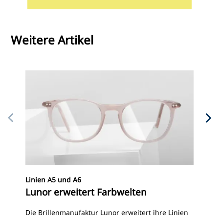
Weitere Artikel
Deu
Linien A5 und A6
Kl
Lunor erweitert Farbwelten
Vor
Die Brillenmanufaktur Lunor erweitert ihre Linien