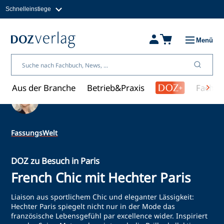
Schnelleinstiege
Direkt
zum
Magazine
Inhalt
Fachbücher & Shop
Menü
Jobs
Kleinanzeigen
Über uns
Aus der Branche
Betrieb&Praxis
Fachwi
Ein Artikel von Ulrike Kafka
FassungsWelt
DOZ zu Besuch in Paris
French Chic mit Hechter Paris
Liaison aus sportlichem Chic und eleganter Lässigkeit:
Hechter Paris spiegelt nicht nur in der Mode das
französische Lebensgefühl par excellence wider. Inspiriert