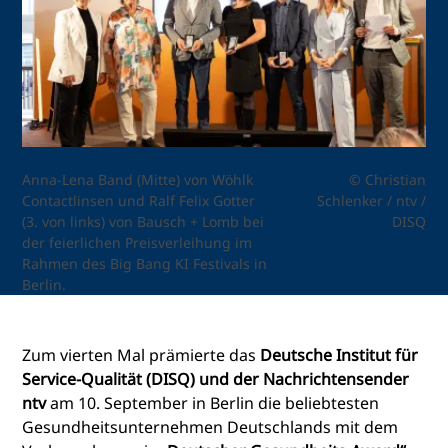
Anna-Lena Band (Mitte) von Wöhlk
© Christian
Contactlinsen und Ralf Felix Gotter
Schlenker / ntv /
(3. von links) von Bausch + Lomb bei
DISQ
der feierlichen Preisverleihung im
Rahmen des Big Bang KI Festivals in
Berlin.
Zum vierten Mal prämierte das
Deutsche Institut für
Service-Qualität (DISQ) und der Nachrichtensender
ntv
am 10. September in Berlin die beliebtesten
Gesundheitsunternehmen Deutschlands mit dem