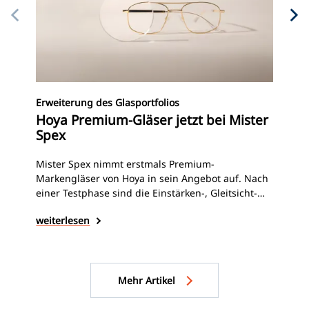
Neu
Erweiterung des Glasportfolios
Ke
Hoya Premium-Gläser jetzt bei Mister
Br
Spex
Ker
Mister Spex nimmt erstmals Premium-
Ent
Markengläser von Hoya in sein Angebot auf. Nach
Bri
einer Testphase sind die Einstärken-, Gleitsicht-
bek
und Arbeitsplatzgläser nun deutschlandweit in
wei
weiterlesen
AKN
den Stores, sowie online in der DACH-Region
ber
erhältlich.
Mehr Artikel