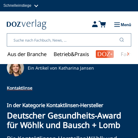
Schnelleinstiege
Direkt
zum
Magazine
Inhalt
Fachbücher & Shop
Menü
Jobs
Kleinanzeigen
Über uns
Aus der Branche
Betrieb&Praxis
Fachwi
Ein Artikel von Katharina Jansen
Kontaktlinse
In der Kategorie Kontaktlinsen-Hersteller
Deutscher Gesundheits-Award
für Wöhlk und Bausch + Lomb