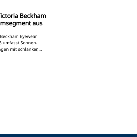
 Victoria Beckham
umsegment aus
ia Beckham Eyewear
6 umfasst Sonnen-
gen mit schlanker,
ignsprache und
 Partnerschaft zwischen
ckham soll bis 2035
lten Ausbau des
rn. Die DOZ sprach
 „Commercial Officer
ey Accounts of Safilo