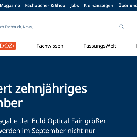
Magazine
Fachbücher & Shop
Jobs
Kleinanzeigen
Über un
Fachwissen
FassungsWelt
Aus der Branche
iert zehnjähriges
mber
sgabe der Bold Optical Fair größer
h werden im September nicht nur