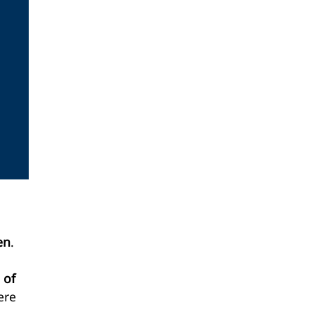
en
.
 of
ere