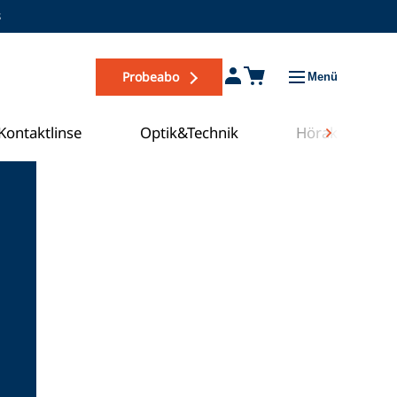
s
Probeabo
Menü
Kontaktlinse
Optik&Technik
Hörakustik
Zum COE Campus