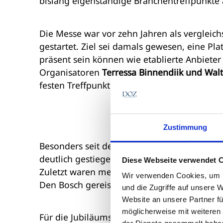
bislang eigenständige Branchentreffpunkte
Die Messe war vor zehn Jahren als vergleich
gestartet. Ziel sei damals gewesen, eine Pl
präsent sein können wie etablierte Anbiete
Organisatoren
Terressa Binnendijk und Wal
festen Treffpunkt der niederländischen Aug
Zustimmung
Besonders seit dem Start des Formats „BOLD
deutlich gestiegen. Die Messe zieht inzwis
Diese Webseite verwendet 
Zuletzt waren mehr als
500 Augenoptikerin
Wir verwenden Cookies, um I
Den Bosch gereist.
und die Zugriffe auf unsere 
Website an unsere Partner fü
möglicherweise mit weiteren
Für die Jubiläumsausgabe ist eine umfangr