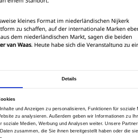
 an einem Standort.
sweise kleines Format im niederländischen Nijkerk
attform zu schaffen, auf der internationale Marken eb
r aus dem niederländischen Markt, sagen die beiden
ter van Waas
. Heute habe sich die Veranstaltung zu e
enoptikbranche entwickelt.
Details
 XXL“ sei die Zahl der Aussteller und Besucherinnen
chen auch verstärkt Fachbesucher aus dem Ausland an.
Cookies
nen und Augenoptiker aus Belgien und Deutschland
n
nhalte und Anzeigen zu personalisieren, Funktionen für soziale
Website zu analysieren. Außerdem geben wir Informationen zu I
r soziale Medien, Werbung und Analysen weiter. Unsere Partner
 Daten zusammen, die Sie ihnen bereitgestellt haben oder die s
eiche Markenpräsenz mit etablierten Labels und neue