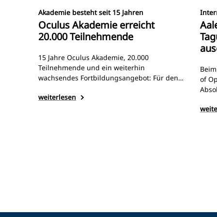
Akademie besteht seit 15 Jahren
Inter
Oculus Akademie erreicht
Aal
20.000 Teilnehmende
Tag
aus
15 Jahre Oculus Akademie, 20.000
Teilnehmende und ein weiterhin
Beim
wachsendes Fortbildungsangebot: Für den
of Op
Wetzlarer Gerätehersteller ist Weiterbildung
Abso
weiterlesen
ein wichtiger Baustein für die Sicherung der
„Visi
Qualität in Augenoptik und Ophthalmologie.
weit
der 
ausg
Zeic
fachl