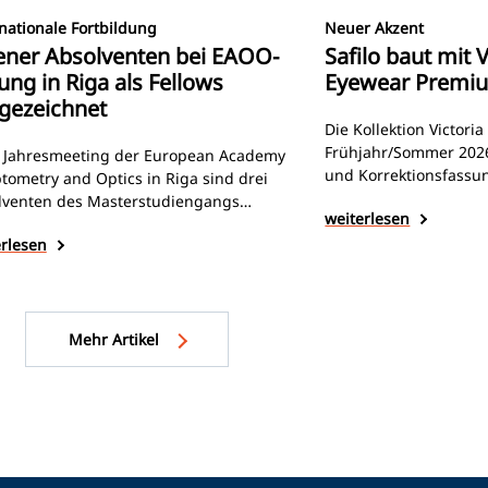
nationale Fortbildung
Neuer Akzent
ener Absolventen bei EAOO-
Safilo baut mit
ung in Riga als Fellows
Eyewear Premi
gezeichnet
Die Kollektion Victor
Frühjahr/Sommer 202
 Jahresmeeting der European Academy
und Korrektionsfassun
tometry and Optics in Riga sind drei
minimalistischer Des
lventen des Masterstudiengangs
weiterlesen
zeitlosen Farben. Die
on Science and Business (Optometry)“
Safilo und Victoria Be
erlesen
Hochschule Aalen als Fellows der EAOO
Kontinuität und gezie
ezeichnet worden. Die Tagung stand im
Damensegments siche
hen internationaler Weiterbildung und
mit Lukasz Karpinski,
icher Vernetzung.
Italy, DACH & Global K
Mehr Artikel
Group“.