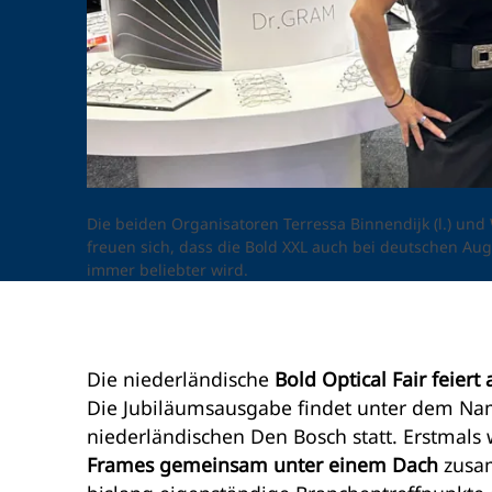
Die beiden Organisatoren Terressa Binnendijk (l.) und
freuen sich, dass die Bold XXL auch bei deutschen Au
immer beliebter wird.
Die niederländische
Bold Optical Fair feier
Die Jubiläumsausgabe findet unter dem Na
niederländischen Den Bosch statt. Erstmal
Frames gemeinsam unter einem Dach
zusam