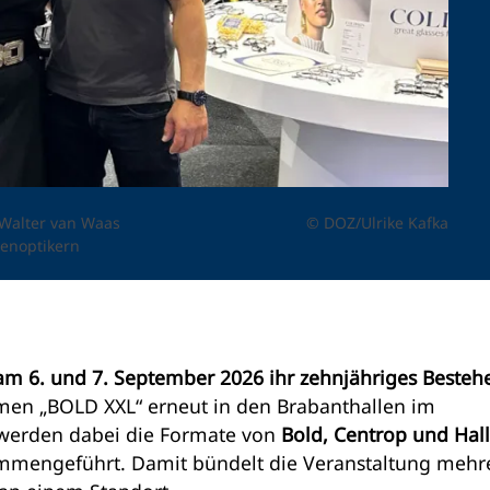
 Walter van Waas
© DOZ/Ulrike Kafka
genoptikern
t am 6. und 7. September 2026 ihr zehnjähriges Besteh
men „BOLD XXL“ erneut in den Brabanthallen im
s werden dabei die Formate von
Bold, Centrop und Hall
mengeführt. Damit bündelt die Veranstaltung mehr