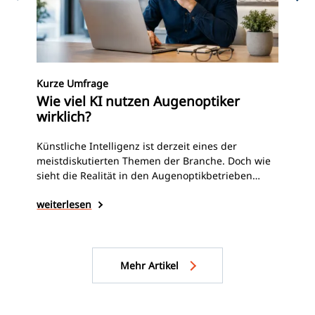
Mas
Kurze Umfrage
Er
Wie viel KI nutzen Augenoptiker
Op
wirklich?
Dre
Künstliche Intelligenz ist derzeit eines der
Sci
meistdiskutierten Themen der Branche. Doch wie
Aal
sieht die Realität in den Augenoptikbetrieben
des
tatsächlich aus? Welche KI-Tools werden bereits
wei
weiterlesen
Im 
genutzt – und wo spielt das Thema im Alltag
opt
bislang kaum eine Rolle? Bitte nehmen Sie sich
unt
drei Minuten Zeit für eine (anonyme) Umfrage.
Spo
Mehr Artikel