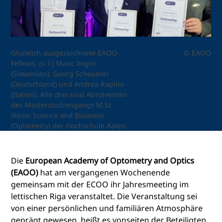
Glücklich ausgezeichnete EAOO-
© EAOO
Fellows: (v. l.) Matic Vogric
(Slowenien), Georg Scheuerer
(Deutschland) und Andrea Rapino
(Italien). Alle drei sind Absolventen
des Masterstudiengangs M.Sc.
Vision Science and Business
(Optometry) der Hochschule Aalen.
Die
European Academy of Optometry and Optics
(EAOO)
hat am vergangenen Wochenende
gemeinsam mit der ECOO ihr Jahresmeeting im
lettischen Riga veranstaltet. Die Veranstaltung sei
von einer persönlichen und familiären Atmosphäre
geprägt gewesen, heißt es vonseiten der Beteiligten.