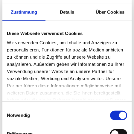
englischsprachigen Studiengangs. Das Fellowship
der EAOO gilt als Auszeichnung für fachlich
Zustimmung
Details
Über Cookies
besonders engagierte Optometristinnen und
Optometristen in Europa.
Die nächsten Fellows
sollen beim EAOO-Meeting 2027 in Bern bekannt
Diese Webseite verwendet Cookies
gegeben werden, das vom 21. bis 23. Mai 2027
Wir verwenden Cookies, um Inhalte und Anzeigen zu
stattfinden soll
.
personalisieren, Funktionen für soziale Medien anbieten
zu können und die Zugriffe auf unsere Website zu
analysieren. Außerdem geben wir Informationen zu Ihrer
Die Hochschule Aalen verweist in diesem
Verwendung unserer Website an unsere Partner für
Zusammenhang auch auf den nächsten Studienstart
soziale Medien, Werbung und Analysen weiter. Unsere
des Masterprogramms „Vision Science and Business
Partner führen diese Informationen möglicherweise mit
(Optometry)“ am 31. Juli 2026. Zum Lehrkörper
weiteren Daten zusammen, die Sie ihnen bereitgestellt
gehören laut Hochschule Professorinnen und
haben oder die sie im Rahmen Ihrer Nutzung der Dienste
Professoren verschiedener US-amerikanischer
gesammelt haben.
Optometrie-Hochschulen, darunter das Pacific
Einwilligungsauswahl
Notwendig
University College of Optometry, das New England
College of Optometry sowie das State University of
New York College of Optometry.
Präferenzen