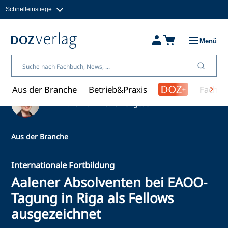
Schnelleinstiege
Direkt
zum
Magazine
Inhalt
Fachbücher & Shop
Menü
Jobs
Kleinanzeigen
Über uns
Aus der Branche
Betrieb&Praxis
Fachwi
Ein Artikel von Nicole Bengeser
Aus der Branche
Internationale Fortbildung
Aalener Absolventen bei EAOO-
Tagung in Riga als Fellows
ausgezeichnet