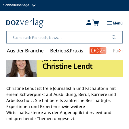
Schnelleinstiege
Direkt
zum
Magazine
Inhalt
Fachbücher & Shop
Menü
Jobs
Kleinanzeigen
Über uns
Aus der Branche
Betrieb&Praxis
Fachwi
Journalistin
Christine Lendt
Christine Lendt ist freie Journalistin und Fachautorin mit
einem Schwerpunkt auf Ausbildung, Beruf, Karriere und
Arbeitsschutz. Sie hat bereits zahlreiche Beschäftigte,
Expertinnen und Experten sowie weitere
Wirtschaftsakteure aus der Augenoptik interviewt und
entsprechende Themen umgesetzt.