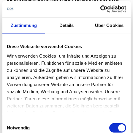
Vor etwa 40 Jahren noch spielte sie etwa bei der Tour de
France kaum eine Rolle – an das „krumme“ Design mussten
sich viele Sportler erst gewöhnen, und für
Augenoptikerinnen galt es technische Hürden zu
Zustimmung
Details
Über Cookies
Betrieb & Praxis
bewältigen. Dann geriet die Entwicklung rund um die
Sportbrille regelrecht ins Rollen. Heute bietet sich in
diesem Bereich Potenzial für eine Spezialisierung, das noch
Diese Webseite verwendet Cookies
bei zahlreichen Betrieben brach liegt. Wie es klappen kann,
Wir verwenden Cookies, um Inhalte und Anzeigen zu
zeigt sich im Gespräch mit jenen, die es schon gewagt
haben.
personalisieren, Funktionen für soziale Medien anbieten
zu können und die Zugriffe auf unsere Website zu
analysieren. Außerdem geben wir Informationen zu Ihrer
Verwendung unserer Website an unsere Partner für
soziale Medien, Werbung und Analysen weiter. Unsere
Partner führen diese Informationen möglicherweise mit
weiteren Daten zusammen, die Sie ihnen bereitgestellt
„Mutig sein, um belohnt zu werden“
Zweimal Walter, einmal Ebner: Wie eine
haben oder die sie im Rahmen Ihrer Nutzung der Dienste
Augenoptikerin für sich das ideale
gesammelt haben.
Einwilligungsauswahl
Betriebsmaß fand
Notwendig