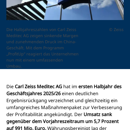
Die Halbjahreszahlen von Carl Zeiss
© Zeiss
Meditec AG zeigen sinkende Margen
und zunehmenden Druck im China-
Geschäft. Mit dem Programm
„ProfitUp“ reagiert das Unternehmen
nun mit einem umfassenden
Umbau.
Die
Carl Zeiss Meditec AG
hat im
ersten Halbjahr des
Geschäftsjahres 2025/26
einen deutlichen
Ergebnisrückgang verzeichnet und gleichzeitig ein
umfangreiches Maßnahmenpaket zur Verbesserung
der Profitabilität angekündigt. Der
Umsatz sank
gegenüber dem Vorjahreszeitraum um 5,7 Prozent
auf 991 Mio. Euro.
Währungsbereinigt lag der