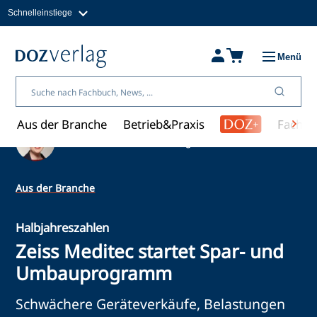
Schnelleinstiege
Direkt
zum
Magazine
Inhalt
Fachbücher & Shop
Menü
Jobs
Kleinanzeigen
Über uns
Aus der Branche
Betrieb&Praxis
Fachwi
Ein Artikel von Nicole Bengeser
Aus der Branche
Halbjahreszahlen
Zeiss Meditec startet Spar- und
Umbauprogramm
Schwächere Geräteverkäufe, Belastungen