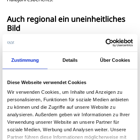
Auch regional ein uneinheitliches
Bild
Während die
Region EMEA (Europa, Naher Osten
und Afrika) um 4,8 Prozent zulegte
(währungsbereinigt: +5,6 %), gingen die Umsätze in
Zustimmung
Details
Über Cookies
Americas (Nord-, Mittel- und Südamerika) um 11,1
Prozent
(währungsbereinigt: -3,5 %
) und in APAC
(Asien-Pazifik-Raum) um 10 Prozent
Diese Webseite verwendet Cookies
(währungsbereinigt: -8,6 %)
zurück
. Als Ursache
Wir verwenden Cookies, um Inhalte und Anzeigen zu
nennt das Unternehmen unter anderem
personalisieren, Funktionen für soziale Medien anbieten
geopolitische Unsicherheiten und eine zunehmende
zu können und die Zugriffe auf unsere Website zu
Zurückhaltung bei Investitionsentscheidungen
analysieren. Außerdem geben wir Informationen zu Ihrer
kleinerer und mittlerer Kliniken sowie Arztpraxen.
Verwendung unserer Website an unsere Partner für
soziale Medien, Werbung und Analysen weiter. Unsere
Mit dem
Programm „ProfitUp
“ plant Zeiss Meditec
Partner führen diese Informationen möglicherweise mit