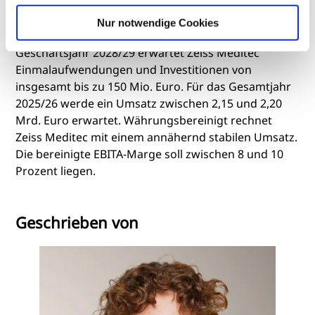
etwa durch neue ERP- und CRM-Systeme, höhere
Shared-Services-Kosten innerhalb der Zeiss Gruppe
Nur notwendige Cookies
sowie Investitionen in den Standort Jena. Bis zum
Geschäftsjahr 2028/29 erwartet Zeiss Meditec
Einmalaufwendungen und Investitionen von
insgesamt bis zu 150 Mio. Euro. Für das Gesamtjahr
2025/26 werde ein Umsatz zwischen 2,15 und 2,20
Mrd. Euro erwartet. Währungsbereinigt rechnet
Zeiss Meditec mit einem annähernd stabilen Umsatz.
Die bereinigte EBITA-Marge soll zwischen 8 und 10
Prozent liegen.
Geschrieben von