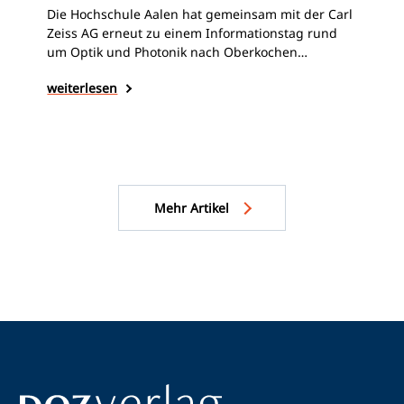
Die Hochschule Aalen hat gemeinsam mit der Carl
Ne
Zeiss AG erneut zu einem Informationstag rund
um Optik und Photonik nach Oberkochen
Wie
eingeladen. Studierende erhielten dabei Einblicke
war
weiterlesen
in aktuelle Technologien und Anwendungsfelder –
Mes
von der Augenoptik bis zur Rolle von Zeiss bei der
ein
Herstellung moderner Mikrochips für
wei
Met
Smartphones & Co.
Gla
„Ze
Seh
Bel
Mehr Artikel
vor
Mög