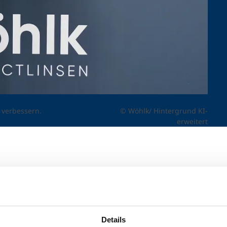
k verbessern.
© Wöhlk/ Hintergrund KI-
erweitert
sich in den kommenden Wochen auf mögliche
 Hintergrund ist die Einführung eines
neuen
ehmen insbesondere Verbesserungen in den Bereichen
en für Kontaktlinsen und Pflegemittel sollten nach
Details
inschließlich 18. Juni 2026
eingereicht werden. Alle bi