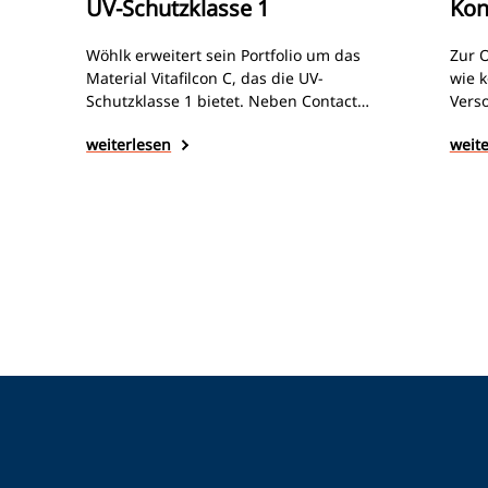
UV-Schutzklasse 1
Kon
Wöhlk erweitert sein Portfolio um das
Zur O
Material Vitafilcon C, das die UV-
wie 
Schutzklasse 1 bietet. Neben Contact
Vers
Individual Bio sind auch weitere weiche 6-
setzt
weiterlesen
weit
Monatslinsen des Herstellers ab sofort mit
erwe
dem neuen Material erhältlich.
Mater