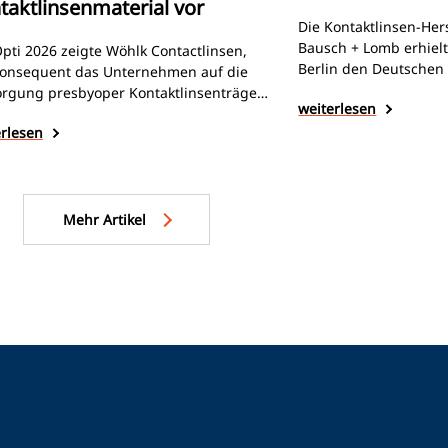
taktlinsenmaterial vor
Die Kontaktlinsen-Her
Bausch + Lomb erhiel
pti 2026 zeigte Wöhlk Contactlinsen,
Berlin den Deutschen
konsequent das Unternehmen auf die
2025.
Verliehen wird 
orgung presbyoper Kontaktlinsenträger
weiterlesen
Deutschen Institut für
: mit neuen multifokalen Linsen, einem
dem Nachrichtensend
erlesen
iterten Monatslinsenangebot und einer
Auszeichnung basiert
ialneuheit mit UV-Schutzklasse 1.
Kundenurteilen aus e
unabhängigen und
bevölkerungsrepräsen
Mehr Artikel
Verbraucherbefragun