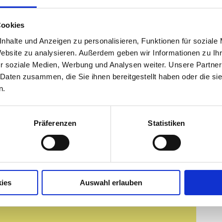
 noch regulär bearbeitet werden. Für Bestellungen,
chtliche Lieferung ab Mitte Juli
in Aussicht. Ab Mitte Ju
Cookies
ändig etabliert sein. Dann sind unter anderem ein
nhalte und Anzeigen zu personalisieren, Funktionen für soziale
re Optimierungen vorgesehen.
Website zu analysieren. Außerdem geben wir Informationen zu I
r soziale Medien, Werbung und Analysen weiter. Unsere Partner
 Daten zusammen, die Sie ihnen bereitgestellt haben oder die s
n.
Präferenzen
Statistiken
einl
kermeisterin
ptikermeisterin kennt Lisa Meinl die Branche und
eses Know-how beim DOZ-Verlag ein: ob bei der
ies
Auswahl erlauben
h Fachautoren und Fachthemen, neuen Ideen für
r und den COE Campus.