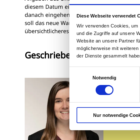
diesem Datum eingehenden Aufträge könnten
danach eingehen, stellt Wöhlk eine
voraussi
Diese Webseite verwendet 
soll das neue Warenwirtschaftssystem vollst
Wir verwenden Cookies, um I
übersichtlicheres Belegdesign sowie weite
und die Zugriffe auf unsere 
Website an unsere Partner fü
möglicherweise mit weiteren
Geschrieben von
der Dienste gesammelt habe
Einwilligungsauswahl
Notwendig
Lisa M
Augenopti
Als Augeno
bringt di
Nur notwendige Cook
Suche nac
Fachbüche