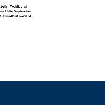
steller Wöhlk und
ten Mitte September in
 Gesundheits-Award
der Award vom
 Service-Qualität und
er ntv
.
Die
 auf über 43.000
iner großen
tativen
g.