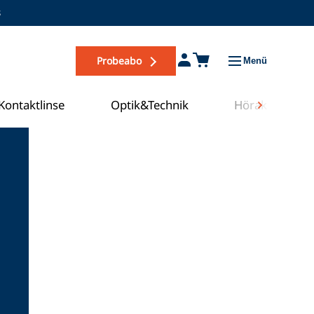
s
Probeabo
Menü
Kontaktlinse
Optik&Technik
Hörakustik
Zum COE Campus