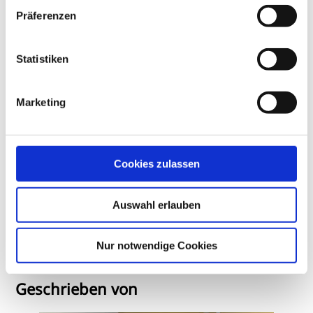
„Lupenprinz und Adlerauge“
Präferenzen
Kinder und Licht: Irlen-Therapie bei visuellem
Stress
Statistiken
Kontaktlinsenanpassung bei Heranwachsenden
im digitalen Zeitalter
Marketing
Hörstörungen bei Kindern erkennen, einordnen
und diagnostizieren
Übersicht: aktuelle Angebote auf dem COE
Cookies zulassen
Campus
Auswahl erlauben
... und noch viele weitere Themen warten in der
Dezember-Ausgabe auf Sie.
Jetzt online lesen!
Nur notwendige Cookies
Geschrieben von