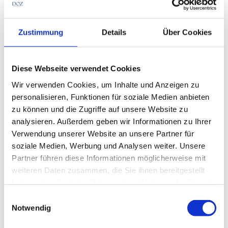
Ausgabe
!
Zustimmung
Details
Über Cookies
Themenvorschau
Diese Webseite verwendet Cookies
Brillen.de wirbt Fachkräfte in Indien an /
Wir verwenden Cookies, um Inhalte und Anzeigen zu
Gerichtsbeschluss zur Remote-Refraktion
personalisieren, Funktionen für soziale Medien anbieten
Die fünf Gesundheitshandwerke stellen ihr
zu können und die Zugriffe auf unsere Website zu
neues Positionspapier vor
analysieren. Außerdem geben wir Informationen zu Ihrer
Dresdnerin musste klagen, um die erste Praxis
Verwendung unserer Website an unsere Partner für
für Orthoptik eröffnen zu dürfen
soziale Medien, Werbung und Analysen weiter. Unsere
Partner führen diese Informationen möglicherweise mit
Das DOZ-Kinderbrillen-Shooting: Ohne
weiteren Daten zusammen, die Sie ihnen bereitgestellt
Sehstress durch das Schuljahr
haben oder die sie im Rahmen Ihrer Nutzung der Dienste
Myopie-Therapie braucht mehr
gesammelt haben.
Einwilligungsauswahl
Langzeitforschung
Notwendig
Besuch im Kinderoptik-Fachgeschäft