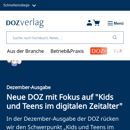
Schnelleinstiege
Direkt
zum
Magazine
Inhalt
Fachbücher & Shop
Menü
Jobs
Kleinanzeigen
Über uns
Aus der Branche
Betrieb&Praxis
Fachwi
Ein Artikel von Redaktion
Dezember-Ausgabe
Neue DOZ mit Fokus auf "Kids
und Teens im digitalen Zeitalter"
In der Dezember-Ausgabe der DOZ rücken
wir den Schwerpunkt „Kids und Teens im