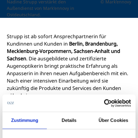
Nadine Strupp verstärkt den
© Mark'ennovy
Außendienst von Mark'ennovy in
Ostdeutschland.
Strupp ist ab sofort Ansprechpartnerin für
Kundinnen und Kunden in
Berlin, Brandenburg,
Mecklenburg-Vorpommern, Sachsen-Anhalt und
Sachsen
. Die ausgebildete und zertifizierte
Augenoptikerin bringt praktische Erfahrung als
Anpasserin in ihren neuen Aufgabenbereich mit ein.
Nach einer intensiven Einarbeitung wird sie
zukünftig die Produkte und Services den Kunden
näherbringen.
Geschrieben von
Zustimmung
Details
Über Cookies