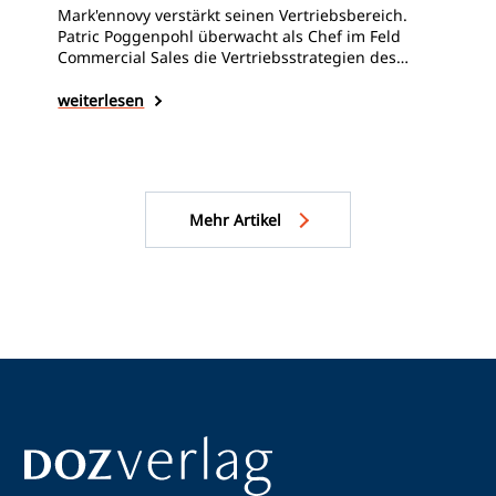
Mark'ennovy verstärkt seinen Vertriebsbereich.
Patric Poggenpohl überwacht als Chef im Feld
Die
Commercial Sales die Vertriebsstrategien des
Ges
Unternehmens in Deutschland und den
und
Niederlanden. Nadia Döringer ist ein neues
weiterlesen
erh
Gesicht als Regional Sales Manager im Südwesten
bes
wei
Deutschlands.
Kon
Mehr Artikel