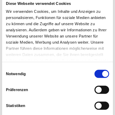
Diese Webseite verwendet Cookies
Wir verwenden Cookies, um Inhalte und Anzeigen zu
personalisieren, Funktionen für soziale Medien anbieten
zu können und die Zugriffe auf unsere Website zu
analysieren. Außerdem geben wir Informationen zu Ihrer
Verwendung unserer Website an unsere Partner für
soziale Medien, Werbung und Analysen weiter. Unsere
Partner führen diese Informationen möglicherweise mit
weiteren Daten zusammen, die Sie ihnen bereitgestellt
haben oder die sie im Rahmen Ihrer Nutzung der Dienste
gesammelt haben.
Einwilligungsauswahl
Notwendig
David Friederichs
Große Themen mit gründlicher Recherche
Präferenzen
und kritischem Blick sind David Friederichs
Spezialgebiet. Der DOZ-Chefredakteur
schreibt am liebsten über das, was wirklich
Statistiken
zählt – und sammelt dabei gerne Brillen.