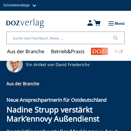
Schnelleinstiege
Direkt
zum
Magazine
Inhalt
Fachbücher & Shop
Menü
Jobs
Kleinanzeigen
Über uns
Aus der Branche
Betrieb&Praxis
Fachwi
Ein Artikel von David Friederichs
Aus der Branche
Neue Ansprechpartnerin für Ostdeutschland
Nadine Strupp verstärkt
Mark’ennovy Außendienst