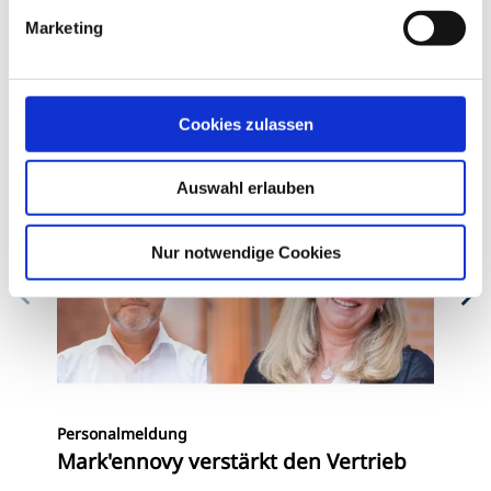
Zum Autorenprofil
Marketing
Weitere Artikel
Cookies zulassen
Auswahl erlauben
Nur notwendige Cookies
Kon
Personalmeldung
Ma
Mark'ennovy verstärkt den Vertrieb
de