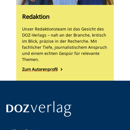
Redaktion
Unser Redaktionsteam ist das Gesicht des
DOZ-Verlags – nah an der Branche, kritisch
im Blick, präzise in der Recherche. Mit
fachlicher Tiefe, journalistischem Anspruch
und einem echten Gespür für relevante
Themen.
Zum Autorenprofil