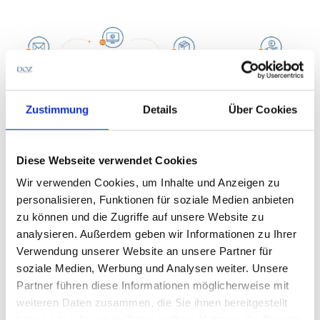
Zustimmung
Details
Über Cookies
Diese Webseite verwendet Cookies
Wir verwenden Cookies, um Inhalte und Anzeigen zu
„Viele Verbraucher scheuen unter den aktuellen
personalisieren, Funktionen für soziale Medien anbieten
Bedingungen den Gang in ein Fachgeschäft, nur um
zu können und die Zugriffe auf unsere Website zu
ihre Kontaktlinsen abzuholen und erwarten
analysieren. Außerdem geben wir Informationen zu Ihrer
Lösungen, die ihren Bedürfnissen entsprechen“, so
Verwendung unserer Website an unsere Partner für
Kuzio. Daher hatte CooperVision bereits im April
soziale Medien, Werbung und Analysen weiter. Unsere
letzten Jahres den Direktversand „CooperVision
Partner führen diese Informationen möglicherweise mit
Direct“ ins Leben gerufen. Dieser unterstützt den
weiteren Daten zusammen, die Sie ihnen bereitgestellt
Augenoptiker dabei, seinen Kunden mit
haben oder die sie im Rahmen Ihrer Nutzung der Dienste