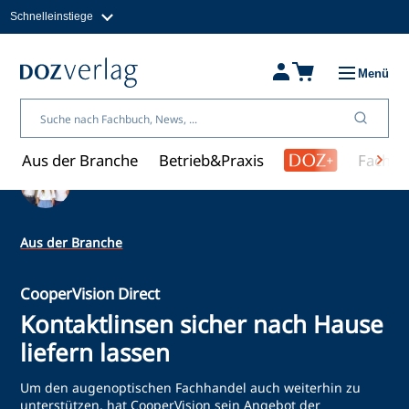
Schnelleinstiege
Direkt
zum
Magazine
Inhalt
Fachbücher & Shop
Menü
Jobs
Kleinanzeigen
Über uns
Aus der Branche
Betrieb&Praxis
Fachwi
Ein Artikel von Redaktion
Aus der Branche
CooperVision Direct
Kontaktlinsen sicher nach Hause
liefern lassen
Um den augenoptischen Fachhandel auch weiterhin zu
unterstützen, hat CooperVision sein Angebot der