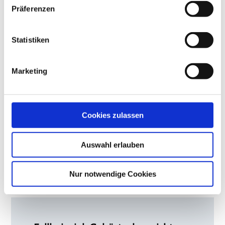
Präferenzen
Statistiken
Marketing
Hör zu, mach mit: Die ersten drei
© Adobe Stock /
Lebensjahre gelten als besonders
Robert Kneschke
sensibel für die Sprachentwicklung.
Cookies zulassen
Wird in dieser Zeit keine adäquate
Hörversorgung erreicht, können
Auswahl erlauben
spätere Sprachfördermaßnahmen
diesen Rückstand oft nur schwer
aufholen.
Nur notwendige Cookies