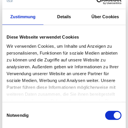
Versorgungsprozesses. Sprachtests und
Hörmessungen sollten regelmäßig wiederholt
werden, um den Erfolg der Versorgung zu
Zustimmung
Details
Über Cookies
überprüfen. Besonders wichtig ist dabei die enge
Rückmeldung durch Logopädinnen und Logopäden,
die das Kind im sprachlichen Alltag erleben. Hinweise
Diese Webseite verwendet Cookies
auf zu leises Sprechen, monotone Sprachmelodie
Wir verwenden Cookies, um Inhalte und Anzeigen zu
oder Verständnisschwierigkeiten in Gruppen sind
personalisieren, Funktionen für soziale Medien anbieten
wertvolle Indikatoren, die auf Optimierungsbedarf in
zu können und die Zugriffe auf unsere Website zu
der technischen Einstellung hinweisen können.
analysieren. Außerdem geben wir Informationen zu Ihrer
Durch eine enge Abstimmung zwischen Hörakustik,
Verwendung unserer Website an unsere Partner für
Sprachtherapie und Eltern können solche
soziale Medien, Werbung und Analysen weiter. Unsere
Herausforderungen frühzeitig erkannt und gezielt
Partner führen diese Informationen möglicherweise mit
bearbeitet werden.
weiteren Daten zusammen, die Sie ihnen bereitgestellt
haben oder die sie im Rahmen Ihrer Nutzung der Dienste
gesammelt haben.
Einwilligungsauswahl
Notwendig