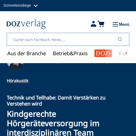
Schnelleinstiege
Direkt
zum
Magazine
Inhalt
Fachbücher & Shop
Menü
Jobs
Kleinanzeigen
Über uns
Aus der Branche
Betrieb&Praxis
Fachwi
Ein Artikel von Jens Ulrich
Hörakustik
Technik und Teilhabe: Damit Verstärken zu
Verstehen wird
Kindgerechte
Hörgeräteversorgung im
interdisziplinären Team