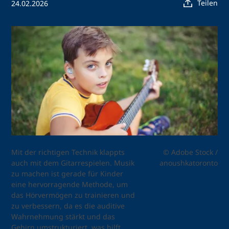
Teilen
24.02.2026
Mit der richtigen Technik klappts
© Adobe Stock /
auch mit dem Gitarrespielen. Musik
anoushkatoronto
zu machen ist gerade für Kinder
eine hervorragende Methode, um
das Hörvermögen zu trainieren und
zu verbessern, da es die auditive
Wahrnehmung stärkt und das
Gehirn umstrukturiert, was hilft,