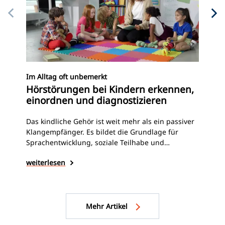
Am 
Im Alltag oft unbemerkt
Au
Hörstörungen bei Kindern erkennen,
er
einordnen und diagnostizieren
Am 
Das kindliche Gehör ist weit mehr als ein passiver
Deu
Klangempfänger. Es bildet die Grundlage für
ins
Sprachentwicklung, soziale Teilhabe und
Pas
schulischen Erfolg. Gerade im frühkindlichen Alter
wei
weiterlesen
Ko
können selbst geringgradige Hörstörungen den
Int
Erwerb der Lautsprache und die gesamte
kognitive Entwicklung empfindlich
beeinträchtigen. Für Hörakustikerinnen und
Hörakustiker mit pädakustischem Schwerpunkt ist
Mehr Artikel
es deshalb entscheidend, diese Störungen zu