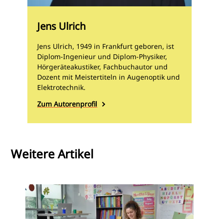
Bentler, R., Holte, L., & Roush, P. (2015). Speech
recognition and parent ratings from auditory
development questionnaires in children who are hard
Jens Ulrich
of hearing. Ear and Hearing, 36(Suppl 1), 60S-75S.
Gross, M., Finckh-Krämer, U., & Spormann-Lagodzinski,
Jens Ulrich, 1949 in Frankfurt geboren, ist
M. E. (1999). Deut-sches Zentralregister für kindliche
Diplom-Ingenieur und Diplom-Physiker,
Hörstörungen: Bilanz nach den ersten zwei Jahren.
Hörgeräteakustiker, Fachbuchautor und
Deutsches Ärzteblatt, 96(29-30), A-1972.
Dozent mit Meistertiteln in Augenoptik und
Elektrotechnik.
Zum Autorenprofil
Weitere Artikel