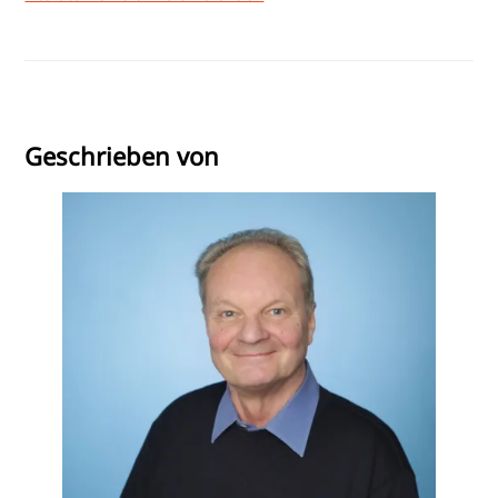
Dillon, H. (2012). Hearing aids. Thieme Medical
Publishers.
Ching, T. Y., Dillon, H., Marnane, V., Hou, S., Day, J.,
Seeto, M., & Yeh, A. (2013). Outcomes of early- and late-
Geschrieben von
identified children at 3 years of age: Findings from a
prospective population-based study. Ear and Hearing,
34(5), 535-552.
Bagatto, M., Moodie, S., Brown, C., Malandrino, A.,
Richert, F., Clench, D., & Scollie, S. (2016). Prescribing
and verifying hearing aids applying the American
Academy of Audiology Pediatric Amplification
Guideline: protocols and outcomes from the Ontario
Infant Hearing Program. Journal of the American
Academy of Audiology, 27(3), 188-203.
Yoshinaga-Itano, C., & Sedey, A. (1998). Early speech
development in chil-dren who are deaf or hard of
hearing: Interrelationships with language and hearing.
Volta Review, 100(5).
McCreery, R. W., Walker, E. A., Spratford, M., Oleson, J.,