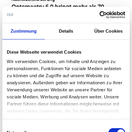
Optomeetry 6.0 bringt mehr als 70
Studierende an die HS Aalen
mehr erfahren
Zustimmung
Details
Über Cookies
Diese Webseite verwendet Cookies
Die neue Pflicht zum elektronischen
Kostenvoranschlag und die neue Glaseingabe im
Wir verwenden Cookies, um Inhalte und Anzeigen zu
Brillenauftrag von winIPRO waren weitere
personalisieren, Funktionen für soziale Medien anbieten
Gesprächsthemen auf dem gemeinsamen Opti-
zu können und die Zugriffe auf unsere Website zu
Messestand.
Im Januar in München war es den
analysieren. Außerdem geben wir Informationen zu Ihrer
Messebesuchern erstmals möglich, einen Blick auf
Verwendung unserer Website an unsere Partner für
die künftige gemeinsame Software von Ipro und
soziale Medien, Werbung und Analysen weiter. Unsere
Amparex zu werfen, die in den nächsten Jahren beide
Partner führen diese Informationen möglicherweise mit
Systeme ersetzen soll. „Eine neue Glasberatung, die
weiteren Daten zusammen, die Sie ihnen bereitgestellt
unter AMiRO winIPRO und Amparex läuft, wird noch
haben oder die sie im Rahmen Ihrer Nutzung der Dienste
in diesem Jahr auslieferungsbereit sein, heißt es.
gesammelt haben.
Einwilligungsauswahl
Bereits auf dem Markt angekommen ist die