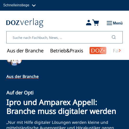
Schnelleinstiege
Direkt
zum
Magazine
Inhalt
Fachbücher & Shop
Menü
Jobs
Kleinanzeigen
Über uns
Aus der Branche
Betrieb&Praxis
Fachwi
Ein Artikel von Redaktion
Aus der Branche
Auf der Opti
Ipro und Amparex Appell:
Branche muss digitaler werden
„Nur mit Hilfe digitaler Lösungen werden kleine und
mittelständische Augenoptiker und Hörakustiker gegen