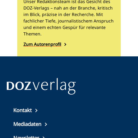
Unser Redaktionsteam ist das Gesicht des
DOZ-Verlags – nah an der Branche, kritisch
im Blick, präzise in der Recherche. Mit
fachlicher Tiefe, journalistischem Anspruch
und einem echten Gespür für relevante
Themen.
Zum Autorenprofil
Top
Kontakt
footer
Mediadaten
Newsletter