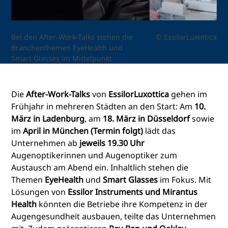
Bei den After-Work-Talks stehen die
© EssilorLuxottica
Branchenthemen EyeHealth und
Smart Glasses im Mittelpunkt
Die
After-Work-Talks
von
EssilorLuxottica
gehen im
Frühjahr in mehreren Städten an den Start: Am
10.
März in Ladenburg
, am
18. März in Düsseldorf
sowie
im
April in München (Termin folgt)
lädt das
Unternehmen ab
jeweils 19.30 Uhr
Augenoptikerinnen und Augenoptiker zum
Austausch am Abend ein. Inhaltlich stehen die
Themen
EyeHealth
und
Smart Glasses
im Fokus. Mit
Lösungen von
Essilor Instruments und Mirantus
Health
könnten die Betriebe ihre Kompetenz in der
Augengesundheit ausbauen, teilte das Unternehmen