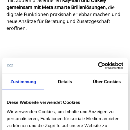
mit. Zudem präsentieren
Ray-Ban und Oakley
gemeinsam mit Meta smarte Brillenlösungen,
die
digitale Funktionen praxisnah erlebbar machen und
neue Ansätze für Beratung und Zusatzgeschäft
eröffnen.
Im Anschluss an die kompakten Präsentationen
gehe der Abend fließend in einen offenen
After-
Work- Talk
über. Bei Drinks und Fingerfood gebe es
Zustimmung
Details
Über Cookies
ausreichend Zeit für den persönlichen Austausch,
Networking sowie das Entdecken aktueller Eyewear-
Neuheiten aus dem Portfolio von EssilorLuxottica, so
Diese Webseite verwendet Cookies
das Unternehmen weiter.
Wir verwenden Cookies, um Inhalte und Anzeigen zu
personalisieren, Funktionen für soziale Medien anbieten
Interessierte Augenoptikerinnen und Augenoptiker
zu können und die Zugriffe auf unsere Website zu
wenden sich zur
Anmeldung
bitte an ihren