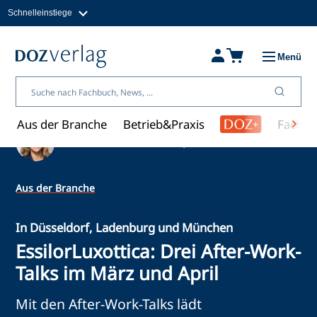
Schnelleinstiege
Direkt
zum
Magazine
Inhalt
Fachbücher & Shop
Menü
Jobs
Kleinanzeigen
Über uns
Aus der Branche
Betrieb&Praxis
Fachwi
Ein Artikel von Katharina Jansen
Aus der Branche
In Düsseldorf, Ladenburg und München
EssilorLuxottica: Drei After-Work-
Talks im März und April
Mit den After-Work-Talks lädt