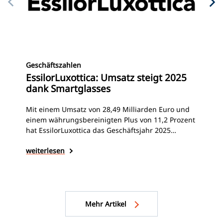
Mit
Geschäftszahlen
Es
EssilorLuxottica: Umsatz steigt 2025
Fü
dank Smartglasses
Ess
Mit einem Umsatz von 28,49 Milliarden Euro und
der
einem währungsbereinigten Plus von 11,2 Prozent
str
hat EssilorLuxottica das Geschäftsjahr 2025
wä
abgeschlossen. Vor allem das starke zweite
wei
weiterlesen
Ess
Halbjahr, mit einem besonders dynamischen
Sch
vierten Quartal, sowie das wachsende Geschäft
unt
mit KI-Brillen trugen nach Unternehmensangaben
Mär
zur positiven Umsatzentwicklung bei.
Un
Mehr Artikel