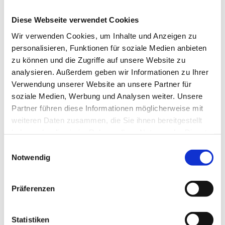
Diese Webseite verwendet Cookies
Wir verwenden Cookies, um Inhalte und Anzeigen zu
personalisieren, Funktionen für soziale Medien anbieten
zu können und die Zugriffe auf unsere Website zu
analysieren. Außerdem geben wir Informationen zu Ihrer
Verwendung unserer Website an unsere Partner für
soziale Medien, Werbung und Analysen weiter. Unsere
Partner führen diese Informationen möglicherweise mit
Investieren und kalkulieren mit Augenmaß
weiteren Daten zusammen, die Sie ihnen bereitgestellt
Wann sich der Gerätekauf für
haben oder die sie im Rahmen Ihrer Nutzung der Dienste
Augenoptikerinnen wirklich rechnet
gesammelt haben.
Einwilligungsauswahl
Investitionen gehören zum Alltag – ihre wirtschaftliche
Notwendig
Tragfähigkeit wird jedoch oft überschätzt. Gerhard Sievert
und Mira Adam von der ASN Beratung zeigen, wie
Augenoptiker Investitionen systematisch bewerten,
Präferenzen
Betrieb & Praxis
typische Denkfehler erkennen und fundierte
Entscheidungen treffen. Im Fokus stehen die saubere
Trennung von Umsatz, Gewinn und Liquidität sowie ein
Statistiken