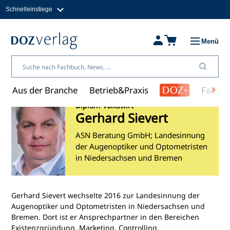
Schnelleinstiege
Direkt
zum
Magazine
Inhalt
Fachbücher & Shop
Menü
Jobs
Kleinanzeigen
Über uns
Aus der Branche
Betrieb&Praxis
Fachwi
Diplom-Volkswirt
Gerhard Sievert
ASN Beratung GmbH; Landesinnung
der Augenoptiker und Optometristen
in Niedersachsen und Bremen
Gerhard Sievert wechselte 2016 zur Landesinnung der
Augenoptiker und Optometristen in Niedersachsen und
Bremen. Dort ist er Ansprechpartner in den Bereichen
Existenzgründung, Marketing, Controlling,