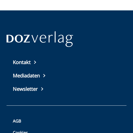
Top
Kontakt
footer
Mediadaten
Newsletter
Bottom
AGB
Footer
Cookies