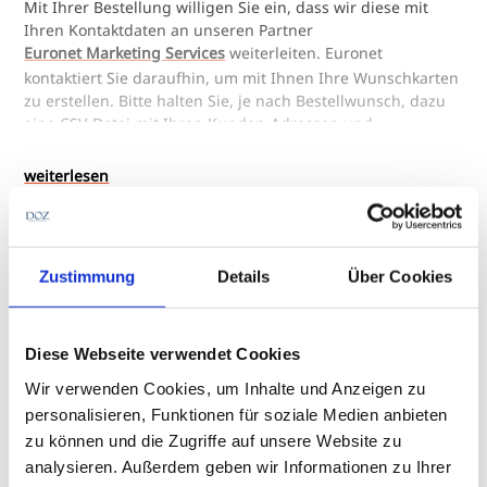
Mit Ihrer Bestellung willigen Sie ein, dass wir diese mit
Ihren Kontaktdaten an unseren Partner
Euronet Marketing Services
weiterleiten. Euronet
kontaktiert Sie daraufhin, um mit Ihnen Ihre Wunschkarten
zu erstellen. Bitte halten Sie, je nach Bestellwunsch, dazu
eine CSV-Datei mit Ihren Kunden-Adressen und -
Geburtstagen bereit. Ihr Logo wird als Vektor-AI oder -EPS,
mit 300 dpi, 4-farbig CMYK, bevorzugt.
weiterlesen
Postkarte Basic blanco
Format: 105 x 210 mm
Papier: 250 g/m² Chromolux
Details:
Eindruck: ohne
Zustimmung
Details
Über Cookies
Auflage: 1.000 Stück
Thema
Herausgeber
Preis:
345,10 EUR zzgl. Versandkosten
Grußkarte Basic, Nr. 601
Euronet
- - - - - - - - - - - - - - - - - - - - - - - - - - - - - - - -
Diese Webseite verwendet Cookies
Artikelnummer (SKU)
Menge
... mit Logo-Eindruck
601
1000
Wir verwenden Cookies, um Inhalte und Anzeigen zu
Eindruck: Logo 1- bis 4-farbig, 1-seitig
Format
Auflage: 1.000 Stück
personalisieren, Funktionen für soziale Medien anbieten
105 x 210 mm
Preis:
464,10 EUR zzgl. Versandkosten
zu können und die Zugriffe auf unsere Website zu
- - - - - - - - - - - - - - - - - - - - - - - - - - - - - - - -
analysieren. Außerdem geben wir Informationen zu Ihrer
... individuell