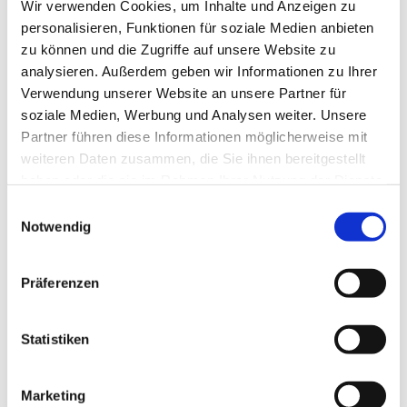
Wir verwenden Cookies, um Inhalte und Anzeigen zu
weiterlesen
personalisieren, Funktionen für soziale Medien anbieten
zu können und die Zugriffe auf unsere Website zu
analysieren. Außerdem geben wir Informationen zu Ihrer
Ansprechpartner
Verwendung unserer Website an unsere Partner für
soziale Medien, Werbung und Analysen weiter. Unsere
Partner führen diese Informationen möglicherweise mit
weiteren Daten zusammen, die Sie ihnen bereitgestellt
haben oder die sie im Rahmen Ihrer Nutzung der Dienste
gesammelt haben.
Einwilligungsauswahl
Notwendig
Redakteurin
Lisa Meinl
Präferenzen
Telefon:
+49 6221 9051729
E-Mail:
meinl@doz-verlag.de
Statistiken
Marketing