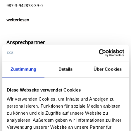
diesen Zeiten wird es immer wichtiger, den eigenen
987-3-942873-39-0
Standort im Marktgeschehen zu kennen und zu
bestimmen. Auf dieser Grundlage und mit den
Erkenntnissen über den operativen Markt, können Sie
weiterlesen
strategische Planungen für die Zukunft vorbereiten.
Dieses Buch wird Sie dabei begleiten, Ihren beruflichen
Ansprechpartner
und persönlichen Erfolg im augenoptischen Markt nicht
aus den Augen zu verlieren!
Zustimmung
Details
Über Cookies
Diese Webseite verwendet Cookies
Redakteurin
Wir verwenden Cookies, um Inhalte und Anzeigen zu
Lisa Meinl
personalisieren, Funktionen für soziale Medien anbieten
zu können und die Zugriffe auf unsere Website zu
Telefon:
+49 6221 9051729
analysieren. Außerdem geben wir Informationen zu Ihrer
E-Mail:
meinl@doz-verlag.de
Verwendung unserer Website an unsere Partner für