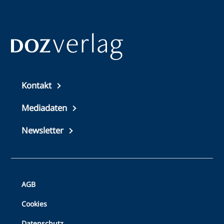
Top
Kontakt
footer
Mediadaten
Newsletter
Bottom
AGB
Footer
Cookies
Datenschutz