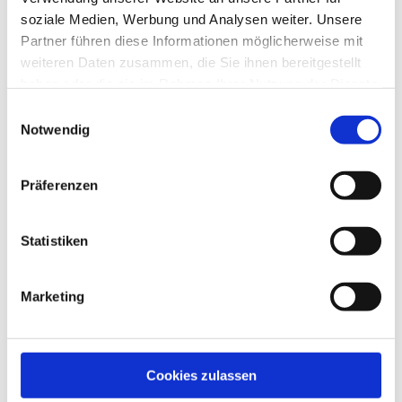
E-Mail:
meinl@doz-verlag.de
soziale Medien, Werbung und Analysen weiter. Unsere
Partner führen diese Informationen möglicherweise mit
weiteren Daten zusammen, die Sie ihnen bereitgestellt
haben oder die sie im Rahmen Ihrer Nutzung der Dienste
Geschrieben von
gesammelt haben.
Einwilligungsauswahl
Notwendig
Präferenzen
Statistiken
Marketing
Cookies zulassen