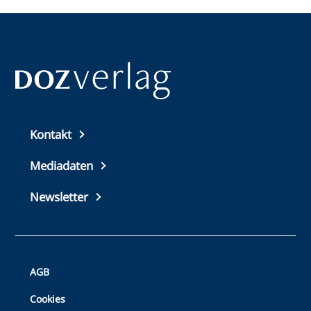
Top
Kontakt
footer
Mediadaten
Newsletter
Bottom
AGB
Footer
Cookies