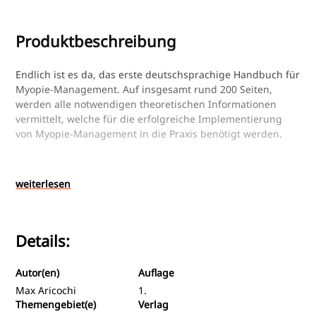
Produktbeschreibung
Endlich ist es da, das erste deutschsprachige Handbuch für
Myopie-Management. Auf insgesamt rund 200 Seiten,
werden alle notwendigen theoretischen Informationen
vermittelt, welche für die erfolgreiche Implementierung
von Myopie-Management in die Praxis benötigt werden.
Kapitel eins des Handbuchs beschäftigt sich intensiv mit
den theoretischen Grundlagen-Kenntnissen von Myopie-
weiterlesen
Entwicklung, Risikofaktoren und pathologischen Risiken, da
diese die Basis für den späteren Erfolg bilden.
Details:
Kapitel zwei behandelt die Grundausstattung, welche für
erfolgreiches Myopie-Management benötigt wird. Hier
wurde neben den derzeit erhältlichen Biometer-
Autor(en)
Auflage
Kombinationsgeräten, ein besonderer Fokus auf die Tools
Max Aricochi
1.
für Binokular-Sehscreening gelegt.
Themengebiet(e)
Verlag