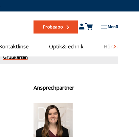
s
Probeabo
Menü
Kontaktlinse
Optik&Technik
Hörakustik
Grußkarten
Ansprechpartner
Zum COE Campus