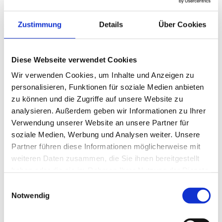
Zustimmung
Details
Über Cookies
Produktbeschreibung
Als Doktor Elch dem kleinen Bären sagt, dass er eine Brille
Diese Webseite verwendet Cookies
braucht, freut er sich. Aber der kleine Adler lacht den
Wir verwenden Cookies, um Inhalte und Anzeigen zu
kleinen Bären aus. Ob der kleine Bär sich was daraus
personalisieren, Funktionen für soziale Medien anbieten
macht, lest Ihr in diesem Buch....
zu können und die Zugriffe auf unsere Website zu
Mit diesem Heftchen für Kinder wird dem Augenoptiker ein
analysieren. Außerdem geben wir Informationen zu Ihrer
kostengünstiges Give-Away als
Verwendung unserer Website an unsere Partner für
Kundenbindungsinstrument an die Hand gegeben.
soziale Medien, Werbung und Analysen weiter. Unsere
weiterlesen
Partner führen diese Informationen möglicherweise mit
Mit sehr ansprechenden Zeichnungen und Texten haben
weiteren Daten zusammen, die Sie ihnen bereitgestellt
die Autorinnen eine kleine Bildgeschichte verfasst, die
haben oder die sie im Rahmen Ihrer Nutzung der Dienste
Details:
sowohl Kindern das Tragen einer Brille sowie das
gesammelt haben.
einfühlsame Verständnis des Augenoptikers für deren
Einwilligungsauswahl
Belange zum Thema hat. Ein ideales Geschenk für Kinder,
Notwendig
Auflage
Themengebiet(e)
die im augenoptischen Fachgeschäft ihre Eltern begleiten.
1.
Kinderbuch
Verlag
ISBN