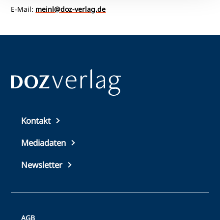
E-Mail:
meinl@doz-verlag.de
Top
Kontakt
footer
Mediadaten
Newsletter
AGB