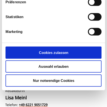
Präferenzen
DOZ-Verlag
978-3-942873-34-5
Artikelnummer (SKU)
143
Statistiken
weiterlesen
Marketing
Ansprechpartner
Cookies zulassen
Auswahl erlauben
Nur notwendige Cookies
Redakteurin
Lisa Meinl
Telefon:
+49 6221 9051729