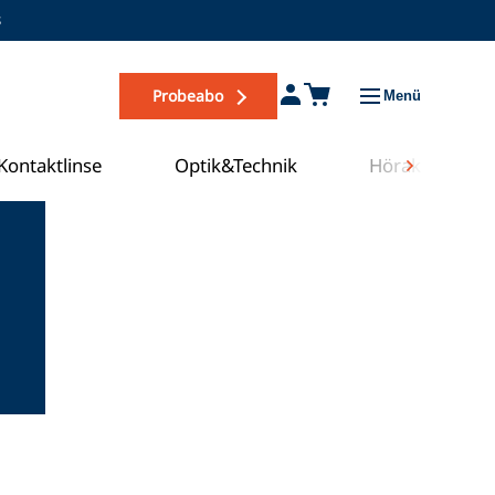
s
Probeabo
Menü
Kontaktlinse
Optik&Technik
Hörakustik
Zum COE Campus