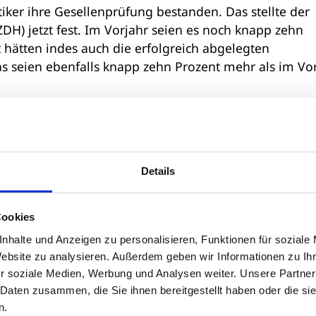
ker ihre Gesellenprüfung bestanden. Das stellte der
H) jetzt fest. Im Vorjahr seien es noch knapp zehn
 hätten indes auch die erfolgreich abgelegten
s seien ebenfalls knapp zehn Prozent mehr als im Vor
eisterprüfungszahlen sind ein wichtiges Mittel, um 
 Schäfermeyer, Abteilungsleiter Aus- und Fortbildung
Optometristen (ZVA). Insgesamt wurden in den drei
d damit fünf Prozent mehr als 2017. Ebenso habe man
Details
ildungsexperte weiter. Zum Erfolg beigetragen habe
es Südwestdeutschen Augenoptiker-Verband (SWAV): 
Cookies
 9.000 Besucher jeden Monat unter anderem über die
erfahren und offene Lehrstellen.
nhalte und Anzeigen zu personalisieren, Funktionen für soziale
Website zu analysieren. Außerdem geben wir Informationen zu I
r soziale Medien, Werbung und Analysen weiter. Unsere Partner
von Gebrauch zu machen“, sagt Schäfermeyer mit
 Daten zusammen, die Sie ihnen bereitgestellt haben oder die s
rlinge ihren Vertrag ab, davon 2.005 weibliche und 94
n.