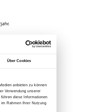
jahr.
dem
Über Cookies
Die
 Medien anbieten zu können
hrer Verwendung unserer
 führen diese Informationen
ie im Rahmen Ihrer Nutzung
0