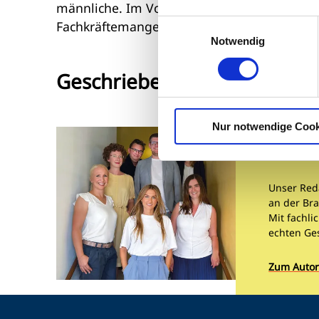
männliche. Im Vorjahr waren es 2.723. Die s
Einwilligungsauswahl
Fachkräftemangel eventuell doch noch auf a
Notwendig
Geschrieben von
Nur notwendige Cook
Redak
Unser Red
an der Bra
Mit fachli
echten Ge
Zum Autor