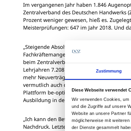
Im vergangenen Jahr haben 1.846 Augenopti
Zentralverband des Deutschen Handwerks (ZD
Prozent weniger gewesen, hieß es. Zugelegt
Meisterprüfungen: 647 im Jahr 2018. Und da
„Steigende Absolventen- und erfolgreiche M
Fachkräftemangel zu begegnen“, betont Dirk
beim Zentralverband der Augenoptiker und 
Lehrjahren 7.208 Lehrlinge ausgebildet un
Zustimmung
mehr Neuverträge geschlossen, so der Ausb
vermutlich auch die Nachwuchskampagne d
Diese Webseite verwendet 
Plattform be-optician informiert ihre rund
Ausbildung in der Augenoptik, Bewerbungsv
Wir verwenden Cookies, um I
und die Zugriffe auf unsere 
Website an unsere Partner fü
„Ich kann den Betrieben nur empfehlen, da
möglicherweise mit weiteren
Nachdruck. Letztes Jahr schlossen 2.945 Leh
der Dienste gesammelt habe