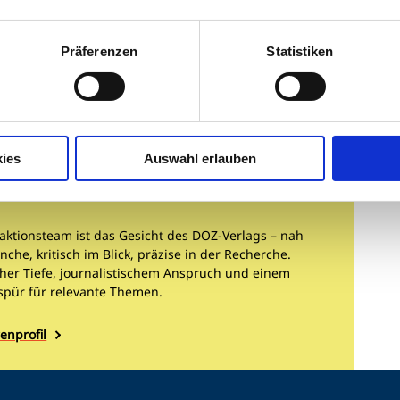
teigenden Zahlen ließen mit Blick auf den
uf eine positive Entwicklung hoffen.
Präferenzen
Statistiken
ies
Auswahl erlauben
tion
aktionsteam ist das Gesicht des DOZ-Verlags – nah
nche, kritisch im Blick, präzise in der Recherche.
cher Tiefe, journalistischem Anspruch und einem
spür für relevante Themen.
enprofil