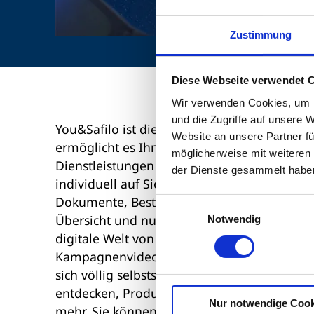
Zustimmung
Diese Webseite verwendet 
Wir verwenden Cookies, um I
und die Zugriffe auf unsere 
You&Safilo ist die E-Commerce-Plattform, die
Website an unsere Partner fü
ermöglicht es Ihnen, jederzeit und überall 
möglicherweise mit weiteren
Dienstleistungen zuzugreifen. Die Plattform
der Dienste gesammelt habe
individuell auf Sie zugeschnitten sind und Ih
Dokumente, Bestellungen und Shopinformatio
Einwilligungsauswahl
Übersicht und nutzen Sie die effiziente Prod
Notwendig
digitale Welt von Safilo. Laden Sie mühelos
Kampagnenvideos herunter, um Ihre Marken 
sich völlig selbstständig bei You&Safilo an
entdecken, Produkte kaufen, Ersatzteile best
Nur notwendige Cook
mehr. Sie können die Verfügbarkeit der Prod