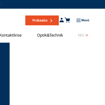
s
Probeabo
Menü
Kontaktlinse
Optik&Technik
Hörakustik
Zum COE Campus