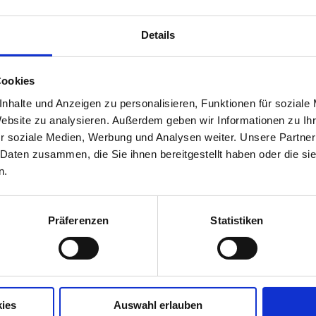
Details
© Safilo
Cookies
nhalte und Anzeigen zu personalisieren, Funktionen für soziale
Website zu analysieren. Außerdem geben wir Informationen zu I
 speziell für Ihre Bedürfnisse entwickelt wurde. Sie
r soziale Medien, Werbung und Analysen weiter. Unsere Partner
zu stöbern, Bestellungen aufzugeben und auf Ihre
 Daten zusammen, die Sie ihnen bereitgestellt haben oder die s
 bietet eine Vielzahl von ergänzenden Services, die
n.
ren Arbeitsalltag erleichtern. Verwalten Sie all Ihre
nen in einer einzigen, schnellen und intuitiven
uktsuche. Ein besonderes Highlight ist Safilo Omnia –
Präferenzen
Statistiken
 digitale Werbebilder, Produktfotos oder
optimal zu präsentieren. Als Safilo-Kunde können Si
melden, die Kataloge einsehen, Marketinginhalte
ellen, Service- und Garantieanfragen stellen und viel
ies
Auswahl erlauben
ukte in Echtzeit überprüfen, den Verlauf Ihrer