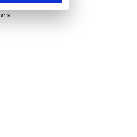
d der
ienst