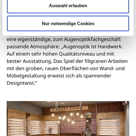
authentischen Materialien wie Holz, Stahl, Ziegel und
Auswahl erlauben
Motivfliesen versehen, zog ein industrieller Chic mit
klassischschlichten Gestaltungselementen in
Nur notwendige Cookies
neutralem Grau ein. Der damit bewusst erzeugte
Material- und Farbkontrast kreiert, erklärt Vogel,
eine eigenständige, zum Augenoptikfachgeschäft
passende Atmosphäre: „Augenoptik ist Handwerk.
Auf einem sehr hohen Qualitätsniveau und mit
bester Ausstattung. Das Spiel der filigranen Arbeiten
mit den groben, rauen Oberflächen von Wand- und
Möbelgestaltung erweist sich als spannender
Designtwist.“