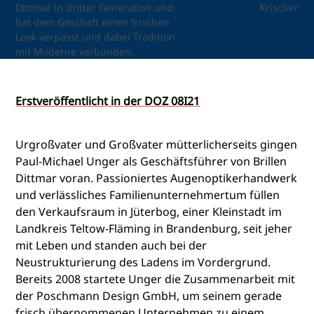
Dittmar in dritter Generation und
Krischer
hat dem Geschäft einen frischen
Look verpasst und dabei Tradition
mit Moderne verbunden.
Erstveröffentlicht in der DOZ 08I21
Urgroßvater und Großvater mütterlicherseits gingen
Paul-Michael Unger als Geschäftsführer von Brillen
Dittmar voran. Passioniertes Augenoptikerhandwerk
und verlässliches Familienunternehmertum füllen
den Verkaufsraum in Jüterbog, einer Kleinstadt im
Landkreis Teltow-Fläming in Brandenburg, seit jeher
mit Leben und standen auch bei der
Neustrukturierung des Ladens im Vordergrund.
Bereits 2008 startete Unger die Zusammenarbeit mit
der Poschmann Design GmbH, um seinem gerade
frisch übernommenen Unternehmen zu einem