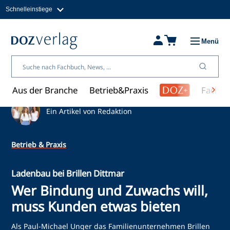
Schnelleinstiege
Direkt
zum
Magazine
Inhalt
Fachbücher & Shop
Menü
Jobs
Kleinanzeigen
Über uns
Aus der Branche
Betrieb&Praxis
Fachwi
Ein Artikel von Redaktion
Betrieb & Praxis
Ladenbau bei Brillen Dittmar
Wer Bindung und Zuwachs will,
muss Kunden etwas bieten
Als Paul-Michael Unger das Familienunternehmen Brillen