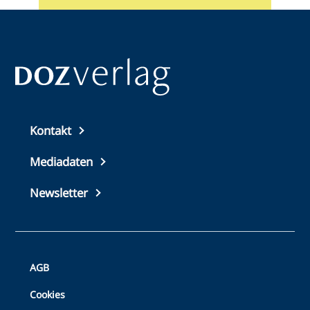
Top
Kontakt
footer
Mediadaten
Newsletter
Bottom
AGB
Footer
Cookies