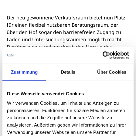
Der neu gewonnene Verkaufsraum bietet nun Platz
für einen flexibel nutzbaren Beratungsraum, der
über den Hof sogar den barrierefreien Zugang zu
Laden und Untersuchungsräumen möglich macht.
Darüber hinaus gelang durch den Umzug des
Inhaberbüros in das zweite Obergeschoss die
Verdopplung der Werkstattgröße. „Für jeden Bereich
und Arbeitsprozess gibt es jetzt feste Arbeitsplätze“,
Zustimmung
Details
Über Cookies
berichtet Unger. Funktionalität, komfortable Möbel
und pflegeleichte Böden standen in diesem Bereich
genauso im Vordergrund wie die Installation eines
Diese Webseite verwendet Cookies
erstmals kundentauglichen WCs.
Wir verwenden Cookies, um Inhalte und Anzeigen zu
personalisieren, Funktionen für soziale Medien anbieten
Authentisch, persönlich,
zu können und die Zugriffe auf unsere Website zu
kommunikativ
analysieren. Außerdem geben wir Informationen zu Ihrer
Verwendung unserer Website an unsere Partner für