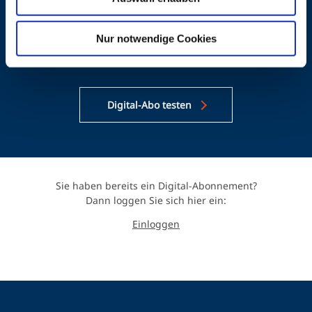
Zugang zu allen digitalen DOZ-Ausgaben als E-
Paper
Nur notwendige Cookies
Umfangreiches Heftarchiv (bis 2015)
Digital-Abo testen
Sie haben bereits ein Digital-Abonnement?
Dann loggen Sie sich hier ein:
Einloggen