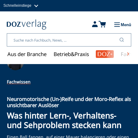
Schnelleinstiege
Direkt
zum
Magazine
Inhalt
Fachbücher & Shop
Menü
Jobs
Kleinanzeigen
Über uns
Aus der Branche
Betrieb&Praxis
Fachwi
Ein Artikel von Michaela Friedrich
Fachwissen
Neuromotorische (Un-)Reife und der Moro-Reflex als
unsichtbarer Auslöser
Was hinter Lern-, Verhaltens-
und Sehproblem stecken kann
Einen Ball fangen, auf einer Mauer balancieren oder einen