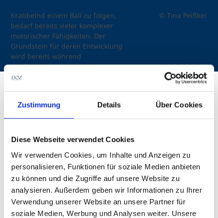
Krabbelnd einem Ball zu folgen,
© Tina Peißker
bedarf bereits vieler komplexer
motorischer Fähigkeiten. Der
Grundstein für deren Entwicklung
wird bereits während
der Schwangerschaft gelegt.
Erstveröffentlichung in der DOZ 08|2025
.
Zustimmung
Details
Über Cookies
Die Entwicklung der Motorik ist eng an die
Diese Webseite verwendet Cookies
Entwicklung des Gehirns gebunden. „Die
neuromotorische Reife liefert einen Hinweis auf die
Wir verwenden Cookies, um Inhalte und Anzeigen zu
Reife des Zentralen Nervensystems (ZNS)“. [1] Dafür
personalisieren, Funktionen für soziale Medien anbieten
müssen die verschiedenen Sinnessysteme
zu können und die Zugriffe auf unsere Website zu
interagieren. Die Funktionsfähigkeit der
analysieren. Außerdem geben wir Informationen zu Ihrer
vestibulären, propriozeptiven und posturalen
Verwendung unserer Website an unsere Partner für
Systeme bildet eine stabile Grundlage für die
soziale Medien, Werbung und Analysen weiter. Unsere