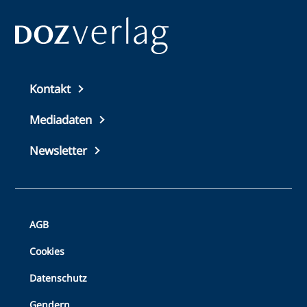
Top
Kontakt
footer
Mediadaten
Newsletter
Bottom
AGB
Footer
Cookies
Datenschutz
Gendern