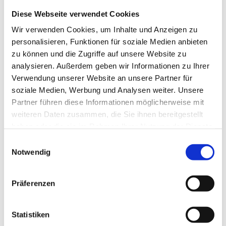
Gesellenprüfung Teil 2 in wenigen
Diese Webseite verwendet Cookies
Jahren auch digital
Wir verwenden Cookies, um Inhalte und Anzeigen zu
personalisieren, Funktionen für soziale Medien anbieten
Neben
Matthias Müller
, dem Vorsitzenden des SWAV
zu können und die Zugriffe auf unsere Website zu
waren auch
Monika Rasche-Vitallowitz
(Vorsitzende
analysieren. Außerdem geben wir Informationen zu Ihrer
des GP-Ausschusses Hessen),
Gerold Strauss
Verwendung unserer Website an unsere Partner für
(Vorsitzender des GP-Ausschusses Baden-
soziale Medien, Werbung und Analysen weiter. Unsere
Würtemberg),
Andrea Steck
(Mitglied der
Partner führen diese Informationen möglicherweise mit
Gesellenprüfungsausschüsse in Rheinland-Pfalz) und
weiteren Daten zusammen, die Sie ihnen bereitgestellt
Peter Kupczyk
(Geschäftsführer SWAV) vor Ort, um
haben oder die sie im Rahmen Ihrer Nutzung der Dienste
selbst bei der ersten Digitalen Gesellenprüfung
gesammelt haben.
Einwilligungsauswahl
dabei zu sein. Müller zeigte sich stolz über den
Notwendig
einwandfreien Ablauf der Prüfung: "So kann ich sehr
positiv in die Zukunft blicken - denn auch die
Präferenzen
Gesellenprüfung Teil 2 wird in wenigen Jahren digital
durchgeführt. Es zeigt sich heute: Eine digitale
Prüfung ist sowohl für die Prüflinge als auch für den
Statistiken
durchführenden Verband ein überaus positiver