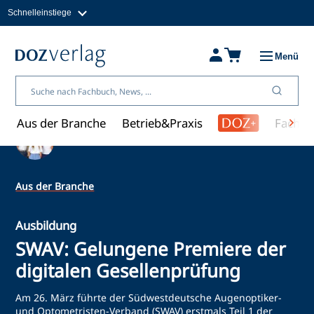
Schnelleinstiege
Direkt
zum
Magazine
Inhalt
Fachbücher & Shop
Menü
Jobs
Kleinanzeigen
Über uns
Aus der Branche
Betrieb&Praxis
Fachwi
Ein Artikel von Redaktion
Aus der Branche
Ausbildung
SWAV: Gelungene Premiere der
digitalen Gesellenprüfung
Am 26. März führte der Südwestdeutsche Augenoptiker-
und Optometristen-Verband (SWAV) erstmals Teil 1 der