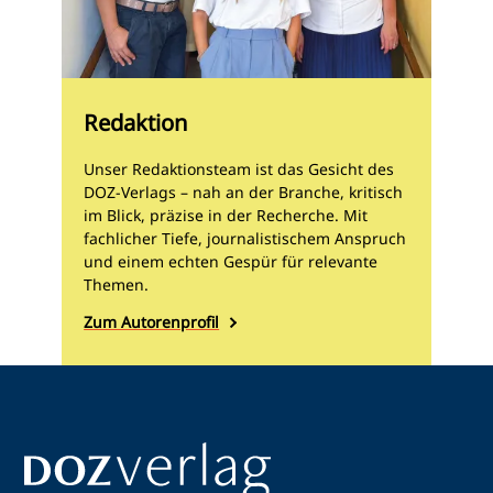
Redaktion
Unser Redaktionsteam ist das Gesicht des
DOZ-Verlags – nah an der Branche, kritisch
im Blick, präzise in der Recherche. Mit
fachlicher Tiefe, journalistischem Anspruch
und einem echten Gespür für relevante
Themen.
Zum Autorenprofil